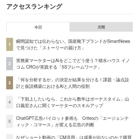
アクセスランキング
今日
月間
瞬間認知では伝わらない。国産靴下ブランドがSmartNews
1
で見つけた「ストーリーの届け方」
実務家マーケターはAIをどこでどう使う？積水ハウス イノ
2
コム CROが実践する「5Sフレームワーク」
「何を分析するか」の決定が結果を分ける！課題・論点設
3
計と仮説構築におけるAIと人間の役割
「下剋上したいなら、これから数年はボーナスタイム」山
4
口義宏さんに聞くマーケターのスキルアップ
ChatGPT広告パイロット参画も Criteoの「エージェンテ
5
ィック・コマース」が変える広告の判断
なぜショート動画の「CM流用」は成果が出ないのか？購買