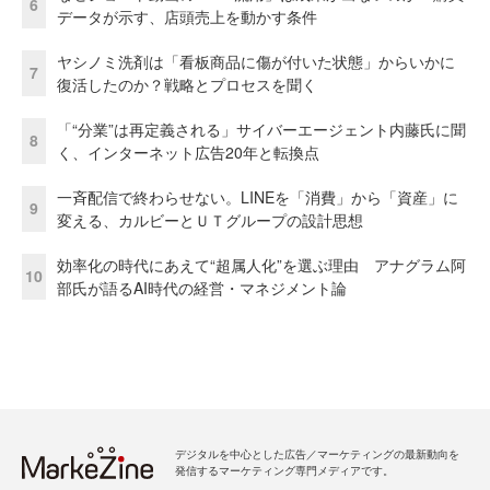
6
データが示す、店頭売上を動かす条件
ヤシノミ洗剤は「看板商品に傷が付いた状態」からいかに
7
復活したのか？戦略とプロセスを聞く
「“分業”は再定義される」サイバーエージェント内藤氏に聞
8
く、インターネット広告20年と転換点
一斉配信で終わらせない。LINEを「消費」から「資産」に
9
変える、カルビーとＵＴグループの設計思想
効率化の時代にあえて“超属人化”を選ぶ理由 アナグラム阿
10
部氏が語るAI時代の経営・マネジメント論
デジタルを中心とした広告／マーケティングの最新動向を
発信するマーケティング専門メディアです。