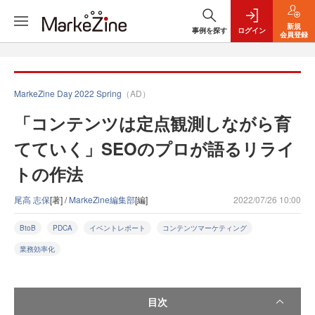
新規
事例を探す
ログイン
会員登録
MarkeZine Day 2022 Spring
（AD）
「コンテンツは定点観測しながら育
てていく」SEOのプロが語るリライ
トの作法
尾高 志保
[著] /
MarkeZine編集部
[編]
2022/07/26 10:00
BtoB
PDCA
イベントレポート
コンテンツマーケティング
業務効率化
目次