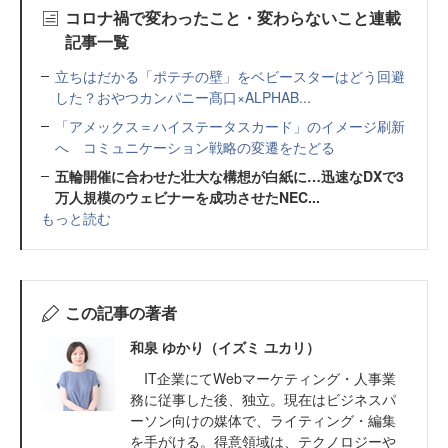
コロナ禍で変わったこと・変わらないこと連載
記事一覧
立ちはだかる「ポテチの壁」をベビースターはどう回避
した？おやつカンパニー髙口×ALPHAB...
「アメックス＝ハイステータスカード」のイメージ刷新
へ コミュニケーション戦略の変遷をたどる
五輪開催に合わせた壮大な構想が白紙に…迅速なDXで3
万人規模のウェビナーを成功させたNEC...
もっと読む
この記事の著者
和泉 ゆかり（イズミ ユカリ）
IT企業にてWebマーケティング・人事業
務に従事した後、独立。現在はビジネスパ
ーソン向けの媒体で、ライティング・編集
を手がける。得意領域は、テクノロジーや