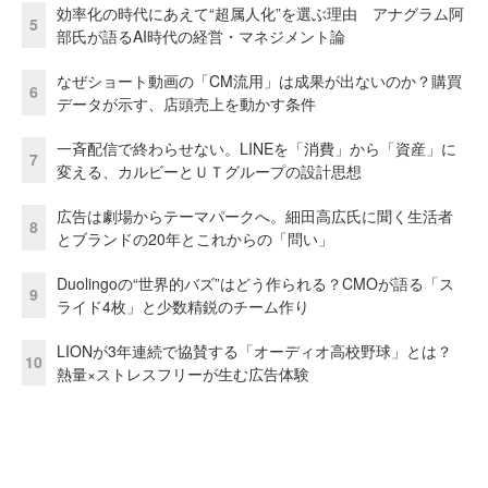
効率化の時代にあえて“超属人化”を選ぶ理由 アナグラム阿
5
部氏が語るAI時代の経営・マネジメント論
なぜショート動画の「CM流用」は成果が出ないのか？購買
6
データが示す、店頭売上を動かす条件
一斉配信で終わらせない。LINEを「消費」から「資産」に
7
変える、カルビーとＵＴグループの設計思想
広告は劇場からテーマパークへ。細田高広氏に聞く生活者
8
とブランドの20年とこれからの「問い」
Duolingoの“世界的バズ”はどう作られる？CMOが語る「ス
9
ライド4枚」と少数精鋭のチーム作り
LIONが3年連続で協賛する「オーディオ高校野球」とは？
10
熱量×ストレスフリーが生む広告体験