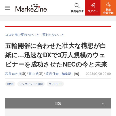
新規
事例を探す
ログイン
会員登録
コロナ禍で変わったこと・変わらないこと
五輪開催に合わせた壮大な構想が白
紙に…迅速なDXで3万人規模のウェ
ビナーを成功させたNECの今と未来
和泉 ゆかり
[著] /
高山 透
[写] /
渡辺 佳奈（編集部）
[編]
2023/02/09 09:00
BtoB
インタビュー／事例
ウェビナー
目次