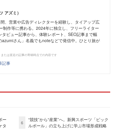
ツ アズミ）
7年間、営業や広告ディレクターを経験し、タイアップ広
ー制作等に携わる。2024年に独立し、フリーライター
ンタビュー記事から、体験レポート、SEO記事まで幅
azumiさん」名義でもnoteなどで発信中。ひとり旅が
、または直近の記事の寄稿時点での内容です
筆記事
ボー
“競技”から“産業”へ。新興スポーツ「ピック
6
ケタ
ルボール」の立ち上げに学ぶ市場形成戦略