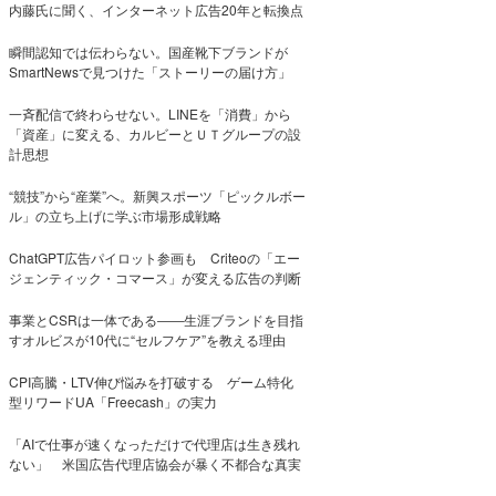
内藤氏に聞く、インターネット広告20年と転換点
瞬間認知では伝わらない。国産靴下ブランドが
SmartNewsで見つけた「ストーリーの届け方」
一斉配信で終わらせない。LINEを「消費」から
「資産」に変える、カルビーとＵＴグループの設
計思想
“競技”から“産業”へ。新興スポーツ「ピックルボー
ル」の立ち上げに学ぶ市場形成戦略
ChatGPT広告パイロット参画も Criteoの「エー
ジェンティック・コマース」が変える広告の判断
事業とCSRは一体である――生涯ブランドを目指
すオルビスが10代に“セルフケア”を教える理由
CPI高騰・LTV伸び悩みを打破する ゲーム特化
型リワードUA「Freecash」の実力
「AIで仕事が速くなっただけで代理店は生き残れ
ない」 米国広告代理店協会が暴く不都合な真実