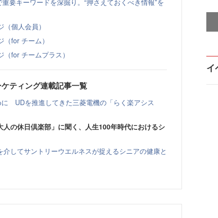
特集で重要キーワードを深掘り。“押さえておくべき情報”を
ページ（個人会員）
ジ（for チーム）
ジ（for チームプラス）
イ
ーケティング連載記事一覧
めに UDを推進してきた三菱電機の「らく楽アシス
大人の休日倶楽部」に聞く、人生100年時代におけるシ
を介してサントリーウエルネスが捉えるシニアの健康と