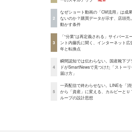
NEW
なぜショート動画の「CM流用」は成
2
ないのか？購買データが示す、店頭売
動かす条件
「“分業”は再定義される」サイバーエ
3
ント内藤氏に聞く、インターネット広告
年と転換点
瞬間認知では伝わらない。国産靴下ブ
4
ドがSmartNewsで見つけた「ストー
届け方」
一斉配信で終わらせない。LINEを「消
5
から「資産」に変える、カルビーとＵ
ループの設計思想