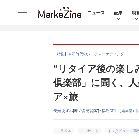
ニュース
記事
特
【特集】令和時代のシニアマーケティング
“リタイア後の楽し
倶楽部」に聞く、人
ア×旅
安光 あずみ
[著] /
慎 芝賢
[写] /
福島 芽生（編集部）
[
トラベル
インサイト
インタビュー／事