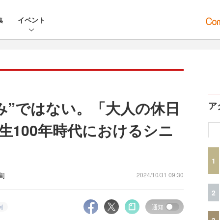
集
イベント
み”ではない。「大人の休日
ア
生100年時代におけるシニ
1
編]
2024/10/31 09:30
2
例
通知
3