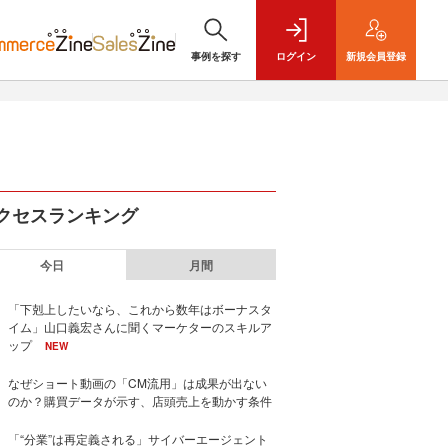
事例を探す
ログイン
新規
会員登録
クセスランキング
今日
月間
「下剋上したいなら、これから数年はボーナスタ
イム」山口義宏さんに聞くマーケターのスキルア
ップ
NEW
なぜショート動画の「CM流用」は成果が出ない
のか？購買データが示す、店頭売上を動かす条件
「“分業”は再定義される」サイバーエージェント