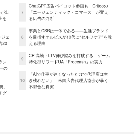
ChatGPT広告パイロット参画も Criteoの
果が出
7
「エージェンティック・コマース」が変え
上を
る広告の判断
事業とCSRは一体である――生涯ブランド
ージェ
8
を目指すオルビスが10代に“セルフケア”を教
20
える理由
CPI高騰・LTV伸び悩みを打破する ゲーム
9
ラン
特化型リワードUA「Freecash」の実力
リーの
「AIで仕事が速くなっただけで代理店は生
10
き残れない」 米国広告代理店協会が暴く
費」
不都合な真実
Ｔグ