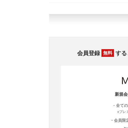
会員登録
する
無料
新規会
・全ての
※プレ
・会員限