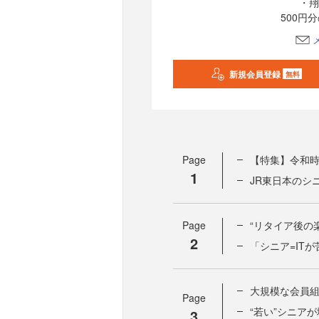
・翔
500円
新規会員登録
無料
Page
【特集】令和
1
JR東日本のシ
Page
“リタイア後の
2
「シニア=IT
大規模な会員組
Page
“若い”シニア
3