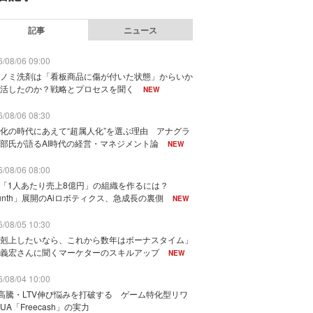
記事
ニュース
/08/06 09:00
ノミ洗剤は「看板商品に傷が付いた状態」からいか
活したのか？戦略とプロセスを聞く
NEW
/08/06 08:30
化の時代にあえて“超属人化”を選ぶ理由 アナグラ
部氏が語るAI時代の経営・マネジメント論
NEW
/08/06 08:00
で「1人あたり売上8億円」の組織を作るには？
unth」展開のAiロボティクス、急成長の裏側
NEW
/08/05 10:30
剋上したいなら、これから数年はボーナスタイム」
義宏さんに聞くマーケターのスキルアップ
NEW
/08/04 10:00
I高騰・LTV伸び悩みを打破する ゲーム特化型リワ
UA「Freecash」の実力