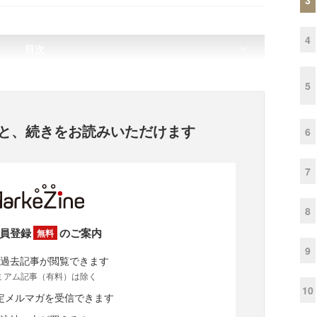
4
目次
5
と、
続きをお読みいただけます
6
7
8
員登録
のご案内
無料
9
過去記事が閲覧できます
ミアム記事（有料）は除く
10
定メルマガを受信できます