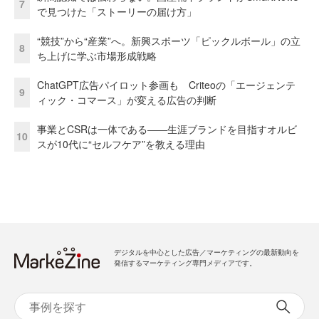
7
で見つけた「ストーリーの届け方」
“競技”から“産業”へ。新興スポーツ「ピックルボール」の立
8
ち上げに学ぶ市場形成戦略
ChatGPT広告パイロット参画も Criteoの「エージェンテ
9
ィック・コマース」が変える広告の判断
事業とCSRは一体である――生涯ブランドを目指すオルビ
10
スが10代に“セルフケア”を教える理由
デジタルを中心とした広告／マーケティングの最新動向を
発信するマーケティング専門メディアです。