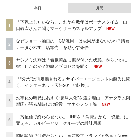
今日
月間
「下剋上したいなら、これから数年はボーナスタイム」山
1
口義宏さんに聞くマーケターのスキルアップ
NEW
なぜショート動画の「CM流用」は成果が出ないのか？購買
2
データが示す、店頭売上を動かす条件
ヤシノミ洗剤は「看板商品に傷が付いた状態」からいかに
3
復活したのか？戦略とプロセスを聞く
NEW
「“分業”は再定義される」サイバーエージェント内藤氏に聞
4
く、インターネット広告20年と転換点
効率化の時代にあえて“超属人化”を選ぶ理由 アナグラム阿
5
部氏が語るAI時代の経営・マネジメント論
NEW
一斉配信で終わらせない。LINEを「消費」から「資産」に
6
変える、カルビーとＵＴグループの設計思想
瞬間認知では伝わらない。国産靴下ブランドがSmartNews