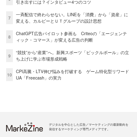
引き出すには？インタビュー4つのコツ
一斉配信で終わらせない。LINEを「消費」から「資産」に
7
変える、カルビーとＵＴグループの設計思想
ChatGPT広告パイロット参画も Criteoの「エージェンテ
8
ィック・コマース」が変える広告の判断
“競技”から“産業”へ。新興スポーツ「ピックルボール」の立
9
ち上げに学ぶ市場形成戦略
CPI高騰・LTV伸び悩みを打破する ゲーム特化型リワード
10
UA「Freecash」の実力
デジタルを中心とした広告／マーケティングの最新動向を
発信するマーケティング専門メディアです。