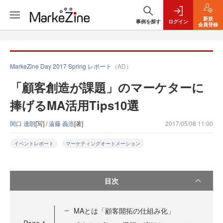
新規
事例を探す
ログイン
会員登録
MarkeZine Day 2017 Spring レポート
（AD）
「顧客創造が課題」のマーケターに
捧げるMA活用Tips10選
関口 達朗
[写] /
遠藤 義浩
[著]
2017/05/08 11:00
イベントレポート
マーケティングオートメーション
目次
MAとは「顧客開拓の仕組み化」