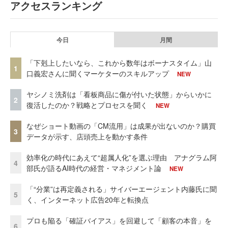
アクセスランキング
今日
月間
「下剋上したいなら、これから数年はボーナスタイム」山
1
口義宏さんに聞くマーケターのスキルアップ
NEW
ヤシノミ洗剤は「看板商品に傷が付いた状態」からいかに
2
復活したのか？戦略とプロセスを聞く
NEW
なぜショート動画の「CM流用」は成果が出ないのか？購買
3
データが示す、店頭売上を動かす条件
効率化の時代にあえて“超属人化”を選ぶ理由 アナグラム阿
4
部氏が語るAI時代の経営・マネジメント論
NEW
「“分業”は再定義される」サイバーエージェント内藤氏に聞
5
く、インターネット広告20年と転換点
プロも陥る「確証バイアス」を回避して「顧客の本音」を
6