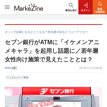
新規
事例を探す
ログイン
会員登録
ネットで話題になるとどうなる？担当者が語るビフォーアフター
セブン銀行がATMに「イケメンアニ
メキャラ」を起用し話題に／若年層
女性向け施策で見えたこととは？
6PAC
[著]
2018/11/15 08:00
インタビュー／事例