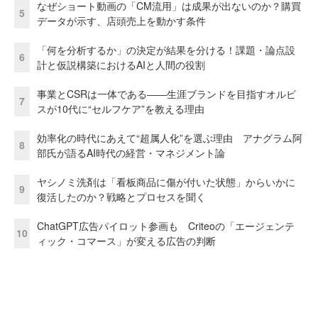
なぜショート動画の「CM流用」は成果が出ないのか？購買
5
データが示す、店頭売上を動かす条件
「何を分析するか」の決定が結果を分ける！課題・論点設
6
計と仮説構築におけるAIと人間の役割
事業とCSRは一体である――生涯ブランドを目指すオルビ
7
スが10代に“セルフケア”を教える理由
効率化の時代にあえて“超属人化”を選ぶ理由 アナグラム阿
8
部氏が語るAI時代の経営・マネジメント論
ヤシノミ洗剤は「看板商品に傷が付いた状態」からいかに
9
復活したのか？戦略とプロセスを聞く
ChatGPT広告パイロット参画も Criteoの「エージェンテ
10
ィック・コマース」が変える広告の判断