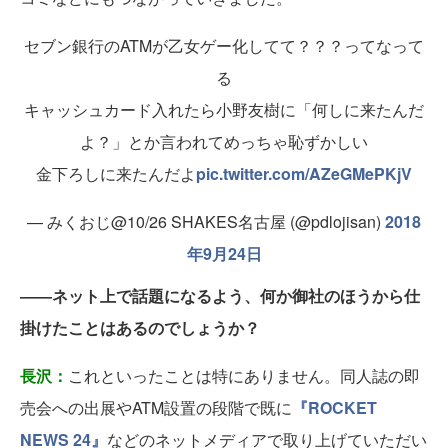
セブン銀行のATMが乙女ゲー化してて？？？ってなって
る
キャッシュカード入れたら小野友樹に「何しに来たんだ
よ？」とか言われてめっちゃ恥ずかしい
金下ろしに来たんだよ
pic.twitter.com/AZeGMePKjV
— みくおじ@10/26 SHAKES名古屋 (@pdlojisan)
2018
年9月24日
――ネット上で話題になるよう、何か御社のほうから仕
掛けたことはあるのでしょうか？
長沢：
これといったことは特にありません。同人誌の即
売会への出展やATM設置の段階で既に
『ROCKET
NEWS 24』
などのネットメディアで取り上げていただい