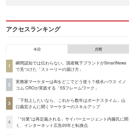
アクセスランキング
今日
月間
瞬間認知では伝わらない。国産靴下ブランドがSmartNews
1
で見つけた「ストーリーの届け方」
実務家マーケターはAIをどこでどう使う？積水ハウス イノ
2
コム CROが実践する「5Sフレームワーク」
「下剋上したいなら、これから数年はボーナスタイム」山
3
口義宏さんに聞くマーケターのスキルアップ
「“分業”は再定義される」サイバーエージェント内藤氏に聞
4
く、インターネット広告20年と転換点