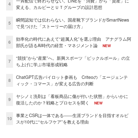
一斉配信で終わらせない。LINEを「消費」から「資産」に
4
変える、カルビーとＵＴグループの設計思想
瞬間認知では伝わらない。国産靴下ブランドがSmartNews
5
で見つけた「ストーリーの届け方」
効率化の時代にあえて“超属人化”を選ぶ理由 アナグラム阿
6
部氏が語るAI時代の経営・マネジメント論
NEW
“競技”から“産業”へ。新興スポーツ「ピックルボール」の立
7
ち上げに学ぶ市場形成戦略
ChatGPT広告パイロット参画も Criteoの「エージェンテ
8
ィック・コマース」が変える広告の判断
ヤシノミ洗剤は「看板商品に傷が付いた状態」からいかに
9
復活したのか？戦略とプロセスを聞く
NEW
事業とCSRは一体である――生涯ブランドを目指すオルビ
10
スが10代に“セルフケア”を教える理由