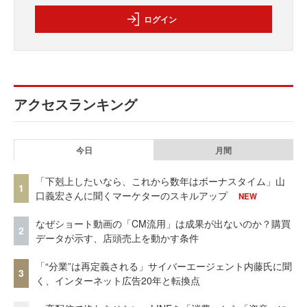
ログイン
アクセスランキング
今日
月間
「下剋上したいなら、これから数年はボーナスタイム」山
1
口義宏さんに聞くマーケターのスキルアップ
NEW
なぜショート動画の「CM流用」は成果が出ないのか？購買
2
データが示す、店頭売上を動かす条件
「“分業”は再定義される」サイバーエージェント内藤氏に聞
3
く、インターネット広告20年と転換点