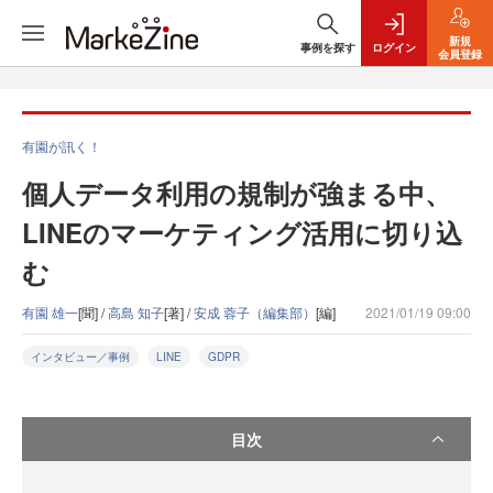
新規
事例を探す
ログイン
会員登録
有園が訊く！
個人データ利用の規制が強まる中、
LINEのマーケティング活用に切り込
む
有園 雄一
[聞] /
高島 知子
[著] /
安成 蓉子（編集部）
[編]
2021/01/19 09:00
インタビュー／事例
LINE
GDPR
目次