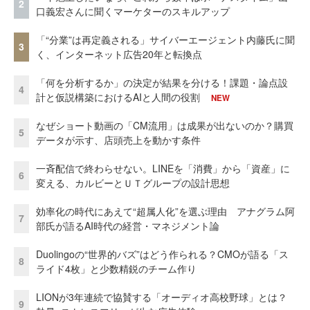
2
口義宏さんに聞くマーケターのスキルアップ
「“分業”は再定義される」サイバーエージェント内藤氏に聞
3
く、インターネット広告20年と転換点
「何を分析するか」の決定が結果を分ける！課題・論点設
4
計と仮説構築におけるAIと人間の役割
NEW
なぜショート動画の「CM流用」は成果が出ないのか？購買
5
データが示す、店頭売上を動かす条件
一斉配信で終わらせない。LINEを「消費」から「資産」に
6
変える、カルビーとＵＴグループの設計思想
効率化の時代にあえて“超属人化”を選ぶ理由 アナグラム阿
7
部氏が語るAI時代の経営・マネジメント論
Duolingoの“世界的バズ”はどう作られる？CMOが語る「ス
8
ライド4枚」と少数精鋭のチーム作り
LIONが3年連続で協賛する「オーディオ高校野球」とは？
9