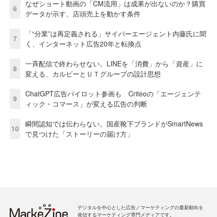
なぜショート動画の「CM流用」は成果が出ないのか？購買
6
データが示す、店頭売上を動かす条件
「“分業”は再定義される」サイバーエージェント内藤氏に聞
7
く、インターネット広告20年と転換点
一斉配信で終わらせない。LINEを「消費」から「資産」に
8
変える、カルビーとＵＴグループの設計思想
ChatGPT広告パイロット参画も Criteoの「エージェンテ
9
ィック・コマース」が変える広告の判断
瞬間認知では伝わらない。国産靴下ブランドがSmartNews
10
で見つけた「ストーリーの届け方」
デジタルを中心とした広告／マーケティングの最新動向を
発信するマーケティング専門メディアです。