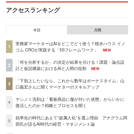
アクセスランキング
今日
月間
実務家マーケターはAIをどこでどう使う？積水ハウス イノ
1
コム CROが実践する「5Sフレームワーク」
NEW
「何を分析するか」の決定が結果を分ける！課題・論点設
2
計と仮説構築におけるAIと人間の役割
NEW
「下剋上したいなら、これから数年はボーナスタイム」山
3
口義宏さんに聞くマーケターのスキルアップ
ヤシノミ洗剤は「看板商品に傷が付いた状態」からいかに
4
復活したのか？戦略とプロセスを聞く
効率化の時代にあえて“超属人化”を選ぶ理由 アナグラム阿
5
部氏が語るAI時代の経営・マネジメント論