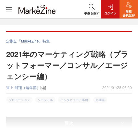
新規
事例を探す
ログイン
会員登録
定期誌『MarkeZine』特集
2021年のマーケティング戦略（プラ
ットフォーマー／コンサル／エージ
ェンシー編）
道上 飛翔（編集部）
[編]
2021/01/28 06:00
プロモーション
ソーシャル
インタビュー／事例
定期誌
目次