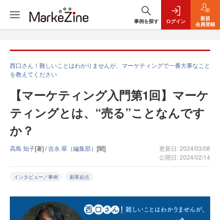
新規
事例を探す
ログイン
会員登録
西口さん！難しいことはわかりませんが、マーケティングで一番大事なこと
を教えてください
【マーケティング入門第1回】マーケ
ティングとは、“売る”ことなんです
か？
高島 知子
[著] /
吉永 翠（編集部）
[聞]
更新日: 2024/03/08
公開日: 2024/02/14
インタビュー／事例
顧客起点