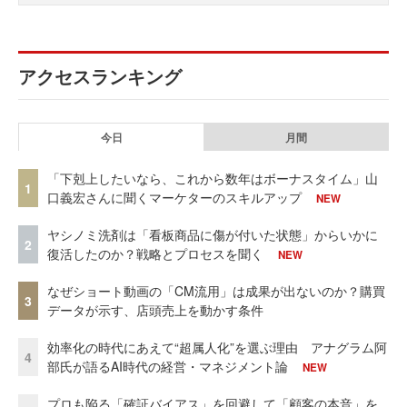
アクセスランキング
今日
月間
「下剋上したいなら、これから数年はボーナスタイム」山
1
口義宏さんに聞くマーケターのスキルアップ
NEW
ヤシノミ洗剤は「看板商品に傷が付いた状態」からいかに
2
復活したのか？戦略とプロセスを聞く
NEW
なぜショート動画の「CM流用」は成果が出ないのか？購買
3
データが示す、店頭売上を動かす条件
効率化の時代にあえて“超属人化”を選ぶ理由 アナグラム阿
4
部氏が語るAI時代の経営・マネジメント論
NEW
プロも陥る「確証バイアス」を回避して「顧客の本音」を