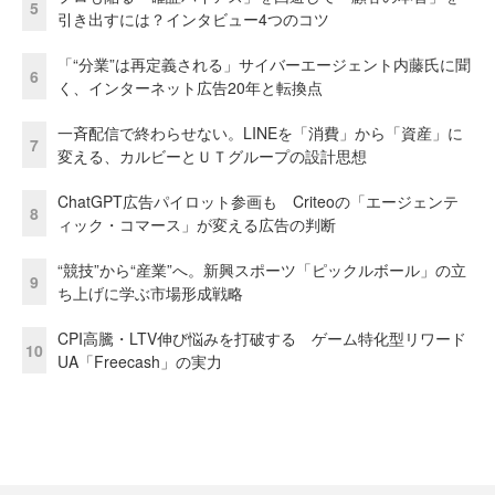
5
引き出すには？インタビュー4つのコツ
「“分業”は再定義される」サイバーエージェント内藤氏に聞
6
く、インターネット広告20年と転換点
一斉配信で終わらせない。LINEを「消費」から「資産」に
7
変える、カルビーとＵＴグループの設計思想
ChatGPT広告パイロット参画も Criteoの「エージェンテ
8
ィック・コマース」が変える広告の判断
“競技”から“産業”へ。新興スポーツ「ピックルボール」の立
9
ち上げに学ぶ市場形成戦略
CPI高騰・LTV伸び悩みを打破する ゲーム特化型リワード
10
UA「Freecash」の実力