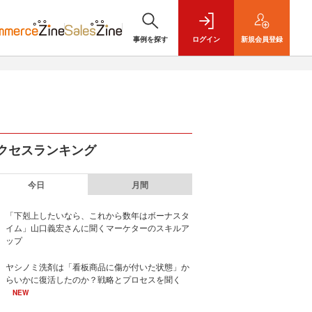
事例を探す
ログイン
新規
会員登録
クセスランキング
今日
月間
「下剋上したいなら、これから数年はボーナスタ
イム」山口義宏さんに聞くマーケターのスキルア
ップ
ヤシノミ洗剤は「看板商品に傷が付いた状態」か
らいかに復活したのか？戦略とプロセスを聞く
NEW