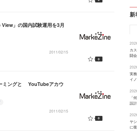
新
e View」の国内試験運用を3月
2026
カス
2011/02/15
闘会
0
2026
実務
イノ
ーミングと YouTubeアカウ
2026
「何
グ
設計
2011/02/15
2026
0
ヤシ
に復