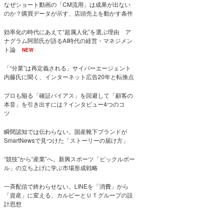
なぜショート動画の「CM流用」は成果が出ない
のか？購買データが示す、店頭売上を動かす条件
効率化の時代にあえて“超属人化”を選ぶ理由 ア
ナグラム阿部氏が語るAI時代の経営・マネジメン
ト論
NEW
「“分業”は再定義される」サイバーエージェント
内藤氏に聞く、インターネット広告20年と転換点
プロも陥る「確証バイアス」を回避して「顧客の
本音」を引き出すには？インタビュー4つのコ
ツ
瞬間認知では伝わらない。国産靴下ブランドが
SmartNewsで見つけた「ストーリーの届け方」
“競技”から“産業”へ。新興スポーツ「ピックルボー
ル」の立ち上げに学ぶ市場形成戦略
一斉配信で終わらせない。LINEを「消費」から
「資産」に変える、カルビーとＵＴグループの設
計思想