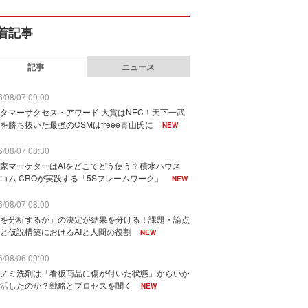
着記事
記事
ニュース
/08/07 09:00
タマーサクセス・アワード 大賞はNEC！天下一武
を勝ち抜いた最強のCSMはfreee青山氏に
NEW
/08/07 08:30
家マーケターはAIをどこでどう使う？積水ハウス
コム CROが実践する「5Sフレームワーク」
NEW
/08/07 08:00
を分析するか」の決定が結果を分ける！課題・論点
と仮説構築におけるAIと人間の役割
NEW
/08/06 09:00
ノミ洗剤は「看板商品に傷が付いた状態」からいか
活したのか？戦略とプロセスを聞く
NEW