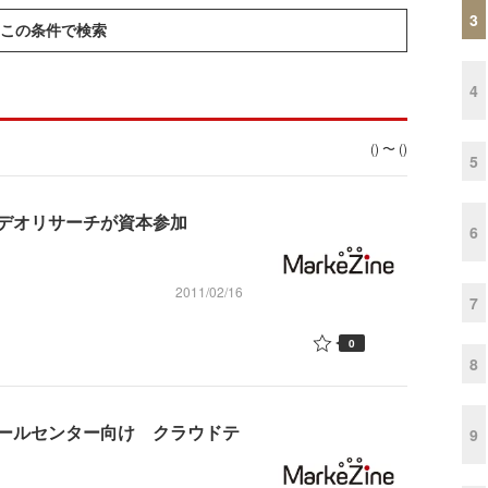
3
この条件で検索
4
() 〜 ()
5
デオリサーチが資本参加
6
2011/02/16
7
0
8
ールセンター向け クラウドテ
9