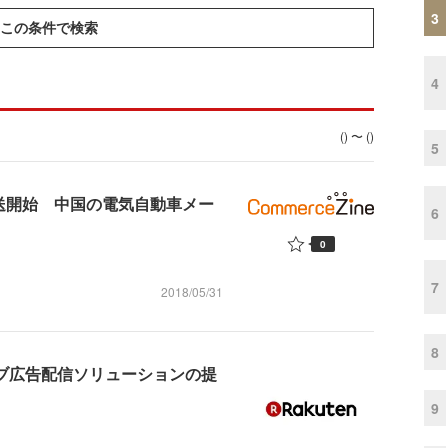
3
この条件で検索
4
() 〜 ()
5
配送開始 中国の電気自動車メー
6
0
7
2018/05/31
8
ェブ広告配信ソリューションの提
9