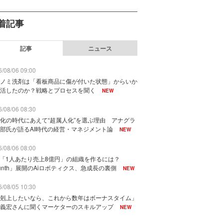
着記事
記事
ニュース
/08/06 09:00
ノミ洗剤は「看板商品に傷が付いた状態」からいか
活したのか？戦略とプロセスを聞く
NEW
/08/06 08:30
化の時代にあえて“超属人化”を選ぶ理由 アナグラ
部氏が語るAI時代の経営・マネジメント論
NEW
/08/06 08:00
で「1人あたり売上8億円」の組織を作るには？
unth」展開のAiロボティクス、急成長の裏側
NEW
/08/05 10:30
剋上したいなら、これから数年はボーナスタイム」
義宏さんに聞くマーケターのスキルアップ
NEW