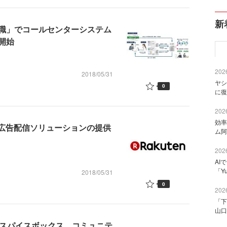
新
職」でコールセンターシステム
開始
2026
2018/05/31
ヤシ
0
に復
2026
効率
b広告配信ソリューションの提供
ム阿
2026
AI
「Y
2018/05/31
0
2026
「下
山口
！スパイスボックス、コミュニテ