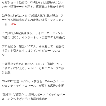
なぜショート動画の「CM流用」は成果が出ない
のか？購買データが示す、店頭売上を動かす条件
効率化の時代にあえて“超属人化”を選ぶ理由 ア
ナグラム阿部氏が語るAI時代の経営・マネジメン
ト論
NEW
「“分業”は再定義される」サイバーエージェント
内藤氏に聞く、インターネット広告20年と転換点
プロも陥る「確証バイアス」を回避して「顧客の
本音」を引き出すには？インタビュー4つのコ
ツ
一斉配信で終わらせない。LINEを「消費」から
「資産」に変える、カルビーとＵＴグループの設
計思想
ChatGPT広告パイロット参画も Criteoの「エー
ジェンティック・コマース」が変える広告の判断
“競技”から“産業”へ。新興スポーツ「ピックルボー
ル」の立ち上げに学ぶ市場形成戦略