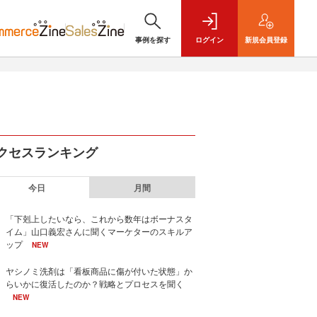
事例を探す
ログイン
新規
会員登録
クセスランキング
今日
月間
「下剋上したいなら、これから数年はボーナスタ
イム」山口義宏さんに聞くマーケターのスキルア
ップ
NEW
ヤシノミ洗剤は「看板商品に傷が付いた状態」か
らいかに復活したのか？戦略とプロセスを聞く
NEW