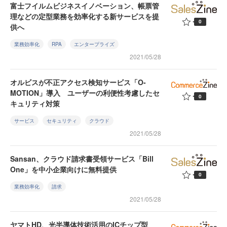
富士フイルムビジネスイノベーション、帳票管
理などの定型業務を効率化する新サービスを提
0
供へ
業務効率化
RPA
エンタープライズ
2021/05/28
オルビスが不正アクセス検知サービス「O-
MOTION」導入 ユーザーの利便性考慮したセ
0
キュリティ対策
サービス
セキュリティ
クラウド
2021/05/28
Sansan、クラウド請求書受領サービス「Bill
One」を中小企業向けに無料提供
0
業務効率化
請求
2021/05/28
ヤマトHD、光半導体技術活用のICチップ型