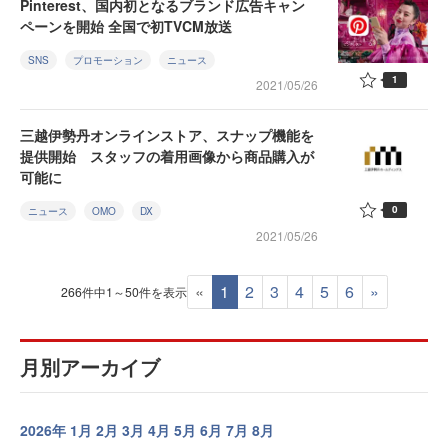
Pinterest、国内初となるブランド広告キャン
ペーンを開始 全国で初TVCM放送
SNS
プロモーション
ニュース
1
2021/05/26
三越伊勢丹オンラインストア、スナップ機能を
提供開始 スタッフの着用画像から商品購入が
可能に
0
ニュース
OMO
DX
2021/05/26
«
1
2
3
4
5
6
»
266件中1～50件を表示
月別アーカイブ
2026年
1月
2月
3月
4月
5月
6月
7月
8月