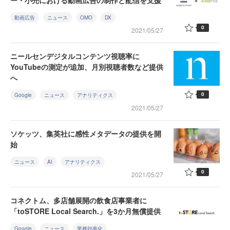
ー・小売における動画広告の制作と配信を支援
動画広告
ニュース
OMO
DX
0
2021/05/27
ニールセンデジタルコンテンツ視聴率に
YouTubeの測定が追加、月別視聴者数など提供
へ
0
Google
ニュース
アナリティクス
2021/05/27
ソケッツ、集英社に感性メタデータの提供を開
始
ニュース
AI
アナリティクス
0
2021/05/27
コネクトム、多店舗展開の飲食店事業者に
「toSTORE Local Search.」を3か月無償提供
Google
ニュース
業務効率化