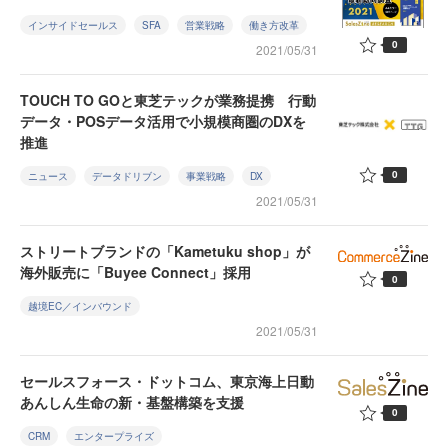
インサイドセールス
SFA
営業戦略
働き方改革
0
2021/05/31
TOUCH TO GOと東芝テックが業務提携 行動
データ・POSデータ活用で小規模商圏のDXを
推進
0
ニュース
データドリブン
事業戦略
DX
2021/05/31
ストリートブランドの「Kametuku shop」が
海外販売に「Buyee Connect」採用
0
越境EC／インバウンド
2021/05/31
セールスフォース・ドットコム、東京海上日動
あんしん生命の新・基盤構築を支援
0
CRM
エンタープライズ