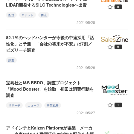
LiDAR開発するSiLC Technologiesへ出資
0
配送
ロボット
物流
2021/05/28
82.1％のヘッドハンターが今後の中途採用「活
性化」と予測 「会社の将来が不安」は7割／
0
ビズリーチ調査
調査
2021/05/28
宝島社とI&S BBDO、調査プロジェクト
「Mood Booster」を始動 初回は消費行動を
調査
1
リサーチ
ニュース
事業戦略
2021/05/27
アドインテとKaizen Platformが協業 メーカ