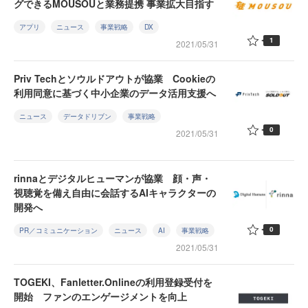
グできるMOUSOUと業務提携 事業拡大目指す
アプリ
ニュース
事業戦略
DX
1
2021/05/31
Priv Techとソウルドアウトが協業 Cookieの
利用同意に基づく中小企業のデータ活用支援へ
ニュース
データドリブン
事業戦略
0
2021/05/31
rinnaとデジタルヒューマンが協業 顔・声・
視聴覚を備え自由に会話するAIキャラクターの
開発へ
0
PR／コミュニケーション
ニュース
AI
事業戦略
2021/05/31
TOGEKI、Fanletter.Onlineの利用登録受付を
開始 ファンのエンゲージメントを向上