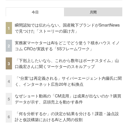
今日
月間
瞬間認知では伝わらない。国産靴下ブランドがSmartNews
1
で見つけた「ストーリーの届け方」
実務家マーケターはAIをどこでどう使う？積水ハウス イノ
2
コム CROが実践する「5Sフレームワーク」
「下剋上したいなら、これから数年はボーナスタイム」山
3
口義宏さんに聞くマーケターのスキルアップ
「“分業”は再定義される」サイバーエージェント内藤氏に聞
4
く、インターネット広告20年と転換点
なぜショート動画の「CM流用」は成果が出ないのか？購買
5
データが示す、店頭売上を動かす条件
「何を分析するか」の決定が結果を分ける！課題・論点設
6
計と仮説構築におけるAIと人間の役割