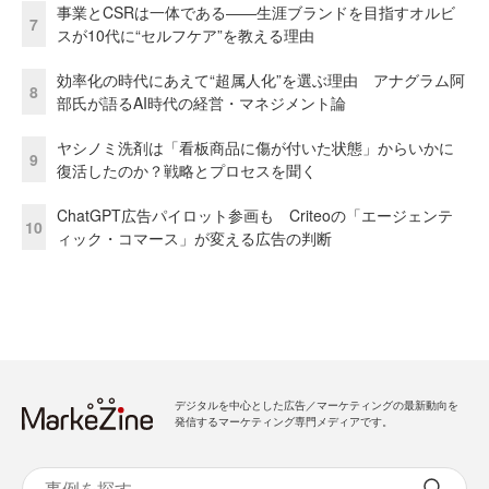
事業とCSRは一体である――生涯ブランドを目指すオルビ
7
スが10代に“セルフケア”を教える理由
効率化の時代にあえて“超属人化”を選ぶ理由 アナグラム阿
8
部氏が語るAI時代の経営・マネジメント論
ヤシノミ洗剤は「看板商品に傷が付いた状態」からいかに
9
復活したのか？戦略とプロセスを聞く
ChatGPT広告パイロット参画も Criteoの「エージェンテ
10
ィック・コマース」が変える広告の判断
デジタルを中心とした広告／マーケティングの最新動向を
発信するマーケティング専門メディアです。