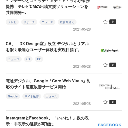
インテージとスイッチ・メディア・ラボが業務
提携 テレビCMの出稿支援ソリューションを
共同開発へ
0
テレビ
リサーチ
ニュース
広告最適化
2021/05/28
CA、「DX Design室」設立 デジタルとリアル
を繋ぐ最適なユーザー体験を実現目指す。
ニュース
CX
DX
0
2021/05/28
電通デジタル、Google「Core Web Vitals」対
応のサイト速度改善サービス開始
Google
サイト改善
ニュース
0
2021/05/28
InstagramとFacebook、「いいね！」数の表
示・非表示の選択が可能に