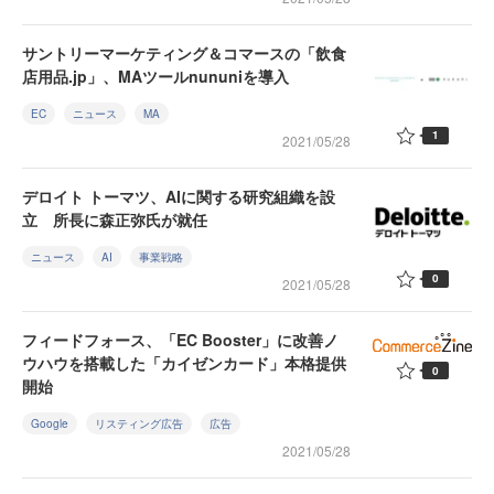
サントリーマーケティング＆コマースの「飲食
店用品.jp」、MAツールnununiを導入
EC
ニュース
MA
1
2021/05/28
デロイト トーマツ、AIに関する研究組織を設
立 所長に森正弥氏が就任
ニュース
AI
事業戦略
0
2021/05/28
フィードフォース、「EC Booster」に改善ノ
ウハウを搭載した「カイゼンカード」本格提供
0
開始
Google
リスティング広告
広告
2021/05/28