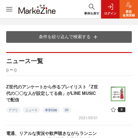
新規
事例を探す
ログイン
会員登録
条件を絞り込んで検索する
ニュース一覧
() 〜 ()
Z世代のアンケートから作るプレイリスト「Z世
代の〇〇な人が設定してる曲」がLINE MUSIC
で配信
0
アプリ
ニュース
事業戦略
DX
2021/05/31
電通、リアルな実況や歓声聴きながらランニン