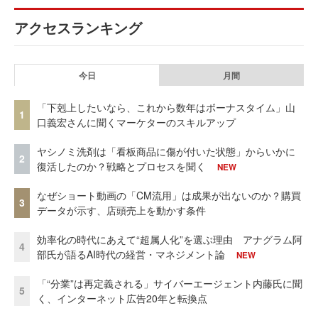
アクセスランキング
今日
月間
「下剋上したいなら、これから数年はボーナスタイム」山
1
口義宏さんに聞くマーケターのスキルアップ
ヤシノミ洗剤は「看板商品に傷が付いた状態」からいかに
2
復活したのか？戦略とプロセスを聞く
NEW
なぜショート動画の「CM流用」は成果が出ないのか？購買
3
データが示す、店頭売上を動かす条件
効率化の時代にあえて“超属人化”を選ぶ理由 アナグラム阿
4
部氏が語るAI時代の経営・マネジメント論
NEW
「“分業”は再定義される」サイバーエージェント内藤氏に聞
5
く、インターネット広告20年と転換点