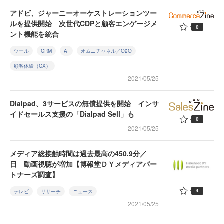
アドビ、ジャーニーオーケストレーションツー
ルを提供開始 次世代CDPと顧客エンゲージメ
0
ント機能を統合
ツール
CRM
AI
オムニチャネル／O2O
顧客体験（CX）
2021/05/25
Dialpad、3サービスの無償提供を開始 インサ
イドセールス支援の「Dialpad Sell」も
0
2021/05/25
メディア総接触時間は過去最高の450.9分／
日 動画視聴が増加【博報堂ＤＹメディアパー
トナーズ調査】
4
テレビ
リサーチ
ニュース
2021/05/25