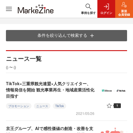
新規
事例を探す
ログイン
会員登録
条件を絞り込んで検索する
ニュース一覧
() 〜 ()
TikTok×三重県観光連盟×人気クリエイター、
情報発信を開始 観光事業再生・地域産業活性化
目指す
1
プロモーション
ニュース
TikTok
2021/05/26
京王グループ、AIで感性価値の創造・改善を支