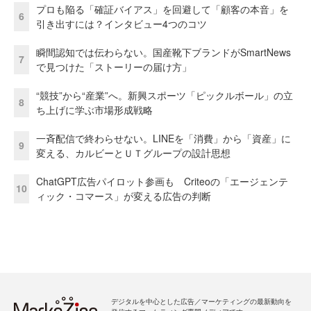
プロも陥る「確証バイアス」を回避して「顧客の本音」を
6
引き出すには？インタビュー4つのコツ
瞬間認知では伝わらない。国産靴下ブランドがSmartNews
7
で見つけた「ストーリーの届け方」
“競技”から“産業”へ。新興スポーツ「ピックルボール」の立
8
ち上げに学ぶ市場形成戦略
一斉配信で終わらせない。LINEを「消費」から「資産」に
9
変える、カルビーとＵＴグループの設計思想
ChatGPT広告パイロット参画も Criteoの「エージェンテ
10
ィック・コマース」が変える広告の判断
デジタルを中心とした広告／マーケティングの最新動向を