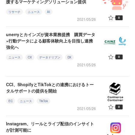
援するマーケティングソリューション提供
リサーチ
ニュース
AI
0
2021/05/26
unerryとカインズが資本業務提携 購買データ
×行動データによる顧客体験向上を目指し連携
強化へ
0
ニュース
CX
データドリブン
DX
2021/05/26
CCI、ShopifyとTikTokとの連携におけるトー
タルサポートの提供を開始
EC
ニュース
TikTok
0
2021/05/26
Instagram、リールとライブ配信のインサイト
が計測可能に