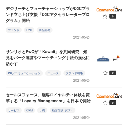
デジサーチとフューチャーショップがD2Cブラ
ンド立ち上げ支援「D2Cアクセラレータープロ
0
グラム」開始
ブランド
D2C
商品開発
2021/05/24
サンリオとPwCが「Kawaii」を共同研究 知
見をパーク運営やマーケティング手法の強化に
活かす
0
PR／コミュニケーション
ニュース
ブランド戦略
2021/05/24
セールスフォース、顧客ロイヤルティ体験を変
革する「Loyalty Management」を日本で開始
0
サービス
CRM
小売
顧客体験（CX）
2021/05/24