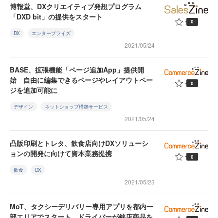
博報堂、DXクリエイティブ発想プログラム
「DXD bit」の提供をスタート
0
DX
エンタープライズ
2021/05/24
BASE、拡張機能「ページ追加App」提供開
始 自由に編集できるページやレイアウトペー
0
ジを追加可能に
デザイン
ネットショップ構築サービス
2021/05/24
凸版印刷とトレタ、飲食店向けDXソリューシ
ョンの開発に向けて資本業務提携
0
飲食
DX
2021/05/23
MoT、タクシーデリバリー専用アプリを都内一
部エリアでスタート ドライバーが銘店商品を