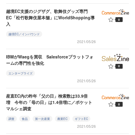
越境EC支援のジグザグ、歌舞伎グッズ専門
EC「松竹歌舞伎屋本舗」にWorldShopping導
0
入
越境EC／インバウンド
2021/05/26
IBMがWaegを買収 Salesforceプラットフォ
ームの専門性を強化
0
エンタープライズ
2021/05/26
産直EC内の昨年「父の日」検索数は33.9倍
増 今年の「母の日」は1.4倍増に／ポケット
0
マルシェ調査
調査
食品
第一次産業
農業EC
ギフトEC
2021/05/26