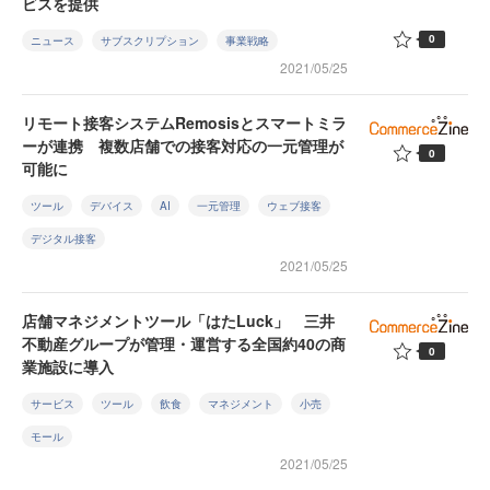
ビスを提供
0
ニュース
サブスクリプション
事業戦略
2021/05/25
リモート接客システムRemosisとスマートミラ
ーが連携 複数店舗での接客対応の一元管理が
0
可能に
ツール
デバイス
AI
一元管理
ウェブ接客
デジタル接客
2021/05/25
店舗マネジメントツール「はたLuck」 三井
不動産グループが管理・運営する全国約40の商
0
業施設に導入
サービス
ツール
飲食
マネジメント
小売
モール
2021/05/25