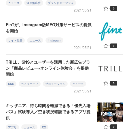
ニュース
運用型広告
ブランドセーフティ
0
2021/05/21
FinTが、Instagram版MEO対策サービスの提供
を開始
サイト改善
ニュース
Instagram
0
2021/05/21
TRILL、SNSとユーザーを活用した新広告プラ
ン「商品レビュー×オンライン体験会」を提供
開始
0
SNS
コミュニティ
プロモーション
ニュース
2021/05/21
キッザニア、待ち時間を軽減できる「優先入場
パス」試験導入／空き状況確認できるアプリ提
供
0
アプリ
ニュース
CX