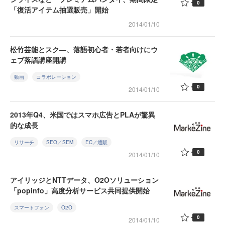
0
「復活アイテム抽選販売」開始
2014/01/10
松竹芸能とスク―、落語初心者・若者向けにウ
ェブ落語講座開講
動画
コラボレーション
0
2014/01/10
2013年Q4、米国ではスマホ広告とPLAが驚異
的な成長
リサーチ
SEO／SEM
EC／通販
0
2014/01/10
アイリッジとNTTデータ、O2Oソリューション
「popinfo」高度分析サービス共同提供開始
スマートフォン
O2O
0
2014/01/10