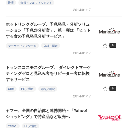
決済
物流・フルフィルメント
2014/01/17
ホットリンクグループ、予兆発見・分析ソリュ
ーション「予兆@分析官」、第一弾は 「ヒット
する食の予兆発見分析サービス」
0
マーケティングツール
分析／測定
2014/01/17
トランスコスモスグループ、 ダイレクトマーケ
ティングゼロと見込み客をリピーター客に転換
するサービス
0
CRM
EC／通販
分析／測定
2014/01/17
ヤフー、全国の自治体と連携開始～「Yahoo!
ショッピング」で特産品など販売へ
Yahoo!
EC／通販