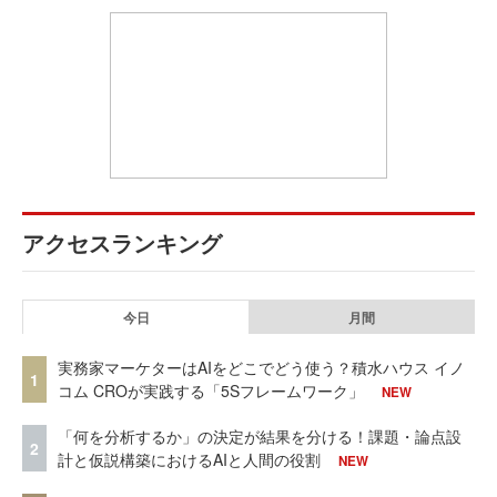
アクセスランキング
今日
月間
実務家マーケターはAIをどこでどう使う？積水ハウス イノ
1
コム CROが実践する「5Sフレームワーク」
NEW
「何を分析するか」の決定が結果を分ける！課題・論点設
2
計と仮説構築におけるAIと人間の役割
NEW