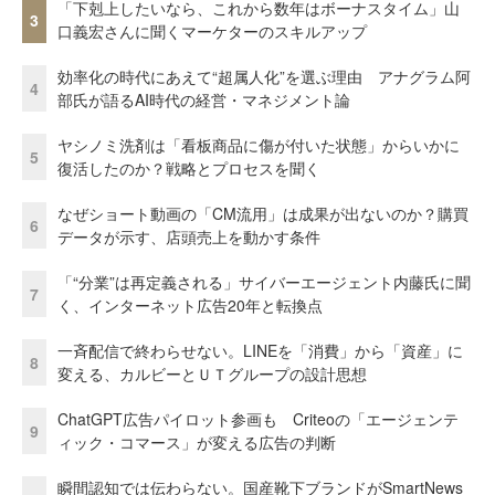
「下剋上したいなら、これから数年はボーナスタイム」山
3
口義宏さんに聞くマーケターのスキルアップ
効率化の時代にあえて“超属人化”を選ぶ理由 アナグラム阿
4
部氏が語るAI時代の経営・マネジメント論
ヤシノミ洗剤は「看板商品に傷が付いた状態」からいかに
5
復活したのか？戦略とプロセスを聞く
なぜショート動画の「CM流用」は成果が出ないのか？購買
6
データが示す、店頭売上を動かす条件
「“分業”は再定義される」サイバーエージェント内藤氏に聞
7
く、インターネット広告20年と転換点
一斉配信で終わらせない。LINEを「消費」から「資産」に
8
変える、カルビーとＵＴグループの設計思想
ChatGPT広告パイロット参画も Criteoの「エージェンテ
9
ィック・コマース」が変える広告の判断
瞬間認知では伝わらない。国産靴下ブランドがSmartNews