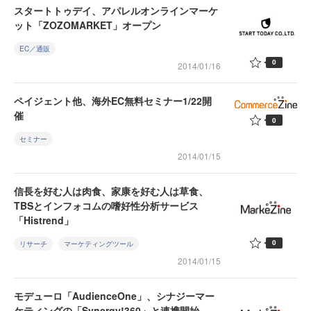
スタートトゥデイ、アパレルオンラインマーケ
ット「ZOZOMARKET」オープン
EC／通販
0
2014/01/16
ペイジェント他、海外EC無料セミナー1/22開
催
0
セミナー
2014/01/15
信長を好む人は肉食、家康を好む人は草食、
TBSとインフォコムの嗜好性分析サービス
「Histrend」
0
リサーチ
マーケティングツール
2014/01/15
モデューロ「AudienceOne」、シナジーマー
ケティングの「Synergy!360」と連携開始