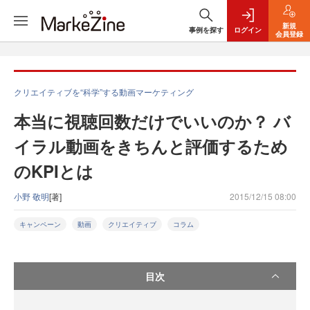
新規
事例を探す
ログイン
会員登録
クリエイティブを“科学”する動画マーケティング
本当に視聴回数だけでいいのか？ バ
イラル動画をきちんと評価するため
のKPIとは
小野 敬明
[著]
2015/12/15 08:00
キャンペーン
動画
クリエイティブ
コラム
目次