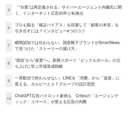
「“分業”は再定義される」サイバーエージェント内藤氏に聞
5
く、インターネット広告20年と転換点
プロも陥る「確証バイアス」を回避して「顧客の本音」を
6
引き出すには？インタビュー4つのコツ
瞬間認知では伝わらない。国産靴下ブランドがSmartNews
7
で見つけた「ストーリーの届け方」
“競技”から“産業”へ。新興スポーツ「ピックルボール」の立
8
ち上げに学ぶ市場形成戦略
一斉配信で終わらせない。LINEを「消費」から「資産」に
9
変える、カルビーとＵＴグループの設計思想
ChatGPT広告パイロット参画も Criteoの「エージェンテ
10
ィック・コマース」が変える広告の判断