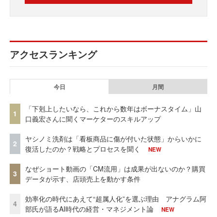
アクセスランキング
今日
月間
「下剋上したいなら、これから数年はボーナスタイム」山
1
口義宏さんに聞くマーケターのスキルアップ
ヤシノミ洗剤は「看板商品に傷が付いた状態」からいかに
2
復活したのか？戦略とプロセスを聞く
NEW
なぜショート動画の「CM流用」は成果が出ないのか？購買
3
データが示す、店頭売上を動かす条件
効率化の時代にあえて“超属人化”を選ぶ理由 アナグラム阿
4
部氏が語るAI時代の経営・マネジメント論
NEW