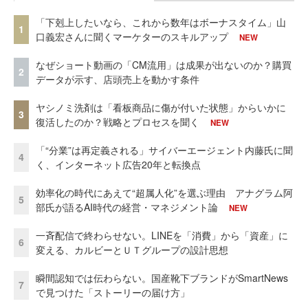
「下剋上したいなら、これから数年はボーナスタイム」山
1
口義宏さんに聞くマーケターのスキルアップ
NEW
なぜショート動画の「CM流用」は成果が出ないのか？購買
2
データが示す、店頭売上を動かす条件
ヤシノミ洗剤は「看板商品に傷が付いた状態」からいかに
3
復活したのか？戦略とプロセスを聞く
NEW
「“分業”は再定義される」サイバーエージェント内藤氏に聞
4
く、インターネット広告20年と転換点
効率化の時代にあえて“超属人化”を選ぶ理由 アナグラム阿
5
部氏が語るAI時代の経営・マネジメント論
NEW
一斉配信で終わらせない。LINEを「消費」から「資産」に
6
変える、カルビーとＵＴグループの設計思想
瞬間認知では伝わらない。国産靴下ブランドがSmartNews
7
で見つけた「ストーリーの届け方」