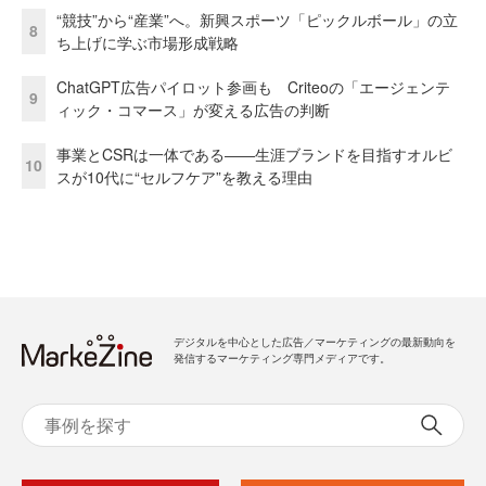
“競技”から“産業”へ。新興スポーツ「ピックルボール」の立
8
ち上げに学ぶ市場形成戦略
ChatGPT広告パイロット参画も Criteoの「エージェンテ
9
ィック・コマース」が変える広告の判断
事業とCSRは一体である――生涯ブランドを目指すオルビ
10
スが10代に“セルフケア”を教える理由
デジタルを中心とした広告／マーケティングの最新動向を
発信するマーケティング専門メディアです。