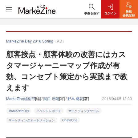
新規
事例を探す
ログイン
会員登録
MarkeZine Day 2016 Spring
（AD）
顧客接点・顧客体験の改善にはカス
タマージャーニーマップ作成が有
効、コンセプト策定から実践まで教
えます
MarkeZine編集部
[編] /
関口 達朗
[写] /
野本 纏花
[著]
2016/04/05 12:00
MarkeZineDay
イベントレポート
マーケティングツール
マーケティングオートメーション
OnetoOne