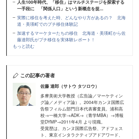
人生100年時代、「移住」はマルチステージを探索する
一手段に 「関係人口」という新概念を捉...
実際に移住を考えた時、どんなやり方があるの？ 北海
道・美瑛町でのプチ移住体験記
加速するマーケターたちの移住 北海道・美瑛町から佐
藤達郎氏がプチ移住を実体験レポート！
もっと読む
この記事の著者
佐藤 達郎（サトウ タツロウ）
多摩美術大学教授（広告論／マーケティン
グ論／メディア論）。2004年カンヌ国際広
告祭フィルム部門日本代表審査員。浦和高
校→一橋大学→ADK→（青学MBA）→博報
堂DYMP→2011年4月 より現職。
受賞歴は、カンヌ国際広告祭、アドフェス
ト、東京インタラクティブアドアワード、