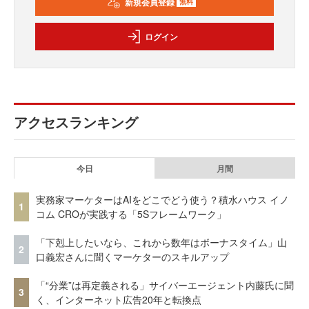
新規会員登録
無料
ログイン
アクセスランキング
今日
月間
実務家マーケターはAIをどこでどう使う？積水ハウス イノ
1
コム CROが実践する「5Sフレームワーク」
「下剋上したいなら、これから数年はボーナスタイム」山
2
口義宏さんに聞くマーケターのスキルアップ
「“分業”は再定義される」サイバーエージェント内藤氏に聞
3
く、インターネット広告20年と転換点