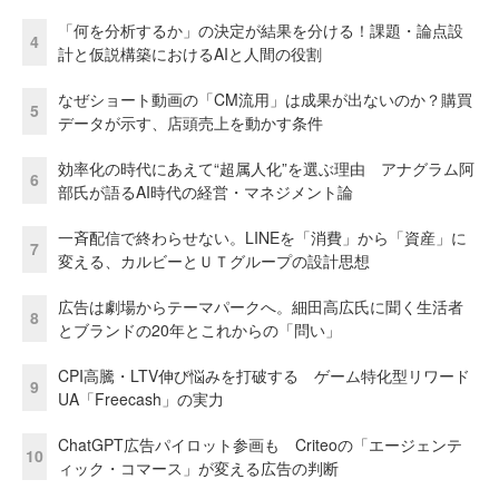
「何を分析するか」の決定が結果を分ける！課題・論点設
4
計と仮説構築におけるAIと人間の役割
なぜショート動画の「CM流用」は成果が出ないのか？購買
5
データが示す、店頭売上を動かす条件
効率化の時代にあえて“超属人化”を選ぶ理由 アナグラム阿
6
部氏が語るAI時代の経営・マネジメント論
一斉配信で終わらせない。LINEを「消費」から「資産」に
7
変える、カルビーとＵＴグループの設計思想
広告は劇場からテーマパークへ。細田高広氏に聞く生活者
8
とブランドの20年とこれからの「問い」
CPI高騰・LTV伸び悩みを打破する ゲーム特化型リワード
9
UA「Freecash」の実力
ChatGPT広告パイロット参画も Criteoの「エージェンテ
10
ィック・コマース」が変える広告の判断