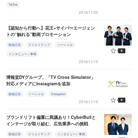
TikTok
2018/11/20
【認知から行動へ】花王×サイバーエージェン
トの“触れる”動画プロモーション
動画広告
クリエイティブ
ソーシャル
0
インタビュー／事例
2018/11/19
博報堂DYグループ、「TV Cross Simulator」
対応メディアにInstagramを追加
動画広告
ソーシャル
Instagram
0
2018/11/16
ブランドリフト偏重に異議あり！CyberBullと
インテージが取り組む、広告業界への挑戦
動画広告
クリエイティブ
インタビュー／事例