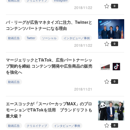
動画広告
クリエイティブ
Instagram
0
2018/11/22
パ・リーグが広告マネタイズに注力、Twitterと
コンテンツパートナーになる理由
動画広告
Twitter
ソーシャル
インタビュー／事例
0
2018/11/22
マージェリックとTikTok、広告パートナーシッ
プ契約を締結 コンテンツ開発や広告商品の販売
を強化へ
0
動画広告
2018/11/21
エースコックが「スーパーカップMAX」のプロ
モーションでTikTokを活用 ブランドリフトも
最大級？
0
動画広告
クリエイティブ
インタビュー／事例