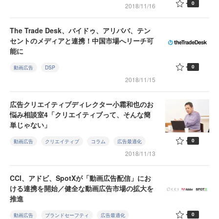
0
2018/11/16
The Trade Desk、バイドゥ、アリババ、テン
セントのメディアと連携！中国市場へリーチ可
能に
0
動画広告
DSP
2018/11/15
広告クリエイティブディレクター小霜和也のお
悩み相談室4「クリエイティブって、そんな簡
単じゃない」
0
動画広告
クリエイティブ
コラム
広告最適化
2018/11/13
CCI、アドビ、SpotXが「動画広告配信」にお
ける連携を開始／健全な動画広告市場の拡大を
推進
0
動画広告
ブランドセーフティ
広告最適化