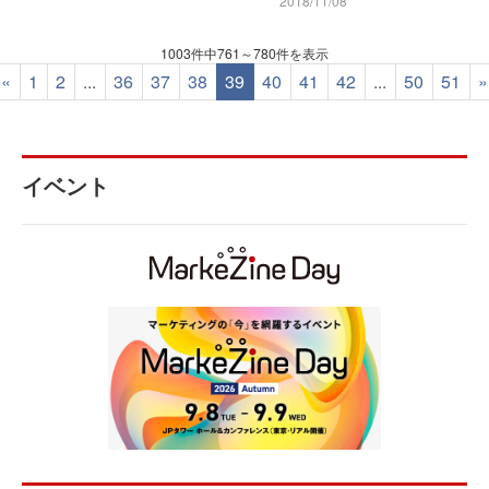
2018/11/08
1003件中761～780件を表示
«
1
2
...
36
37
38
39
40
41
42
...
50
51
»
イベント