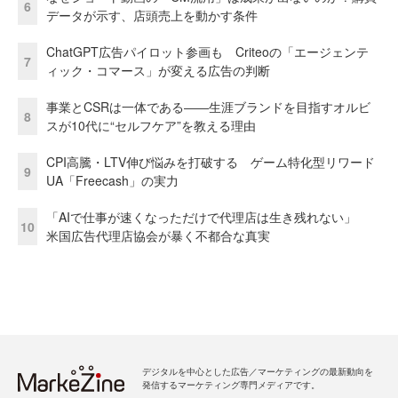
6
データが示す、店頭売上を動かす条件
ChatGPT広告パイロット参画も Criteoの「エージェンテ
7
ィック・コマース」が変える広告の判断
事業とCSRは一体である――生涯ブランドを目指すオルビ
8
スが10代に“セルフケア”を教える理由
CPI高騰・LTV伸び悩みを打破する ゲーム特化型リワード
9
UA「Freecash」の実力
「AIで仕事が速くなっただけで代理店は生き残れない」
10
米国広告代理店協会が暴く不都合な真実
デジタルを中心とした広告／マーケティングの最新動向を
発信するマーケティング専門メディアです。