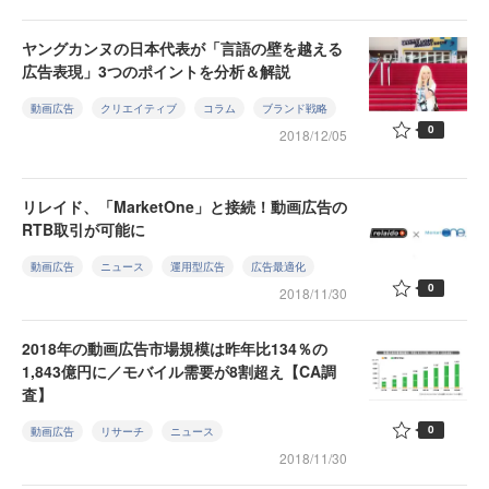
ヤングカンヌの日本代表が「言語の壁を越える
広告表現」3つのポイントを分析＆解説
動画広告
クリエイティブ
コラム
ブランド戦略
0
2018/12/05
リレイド、「MarketOne」と接続！動画広告の
RTB取引が可能に
動画広告
ニュース
運用型広告
広告最適化
0
2018/11/30
2018年の動画広告市場規模は昨年比134％の
1,843億円に／モバイル需要が8割超え【CA調
査】
0
動画広告
リサーチ
ニュース
2018/11/30