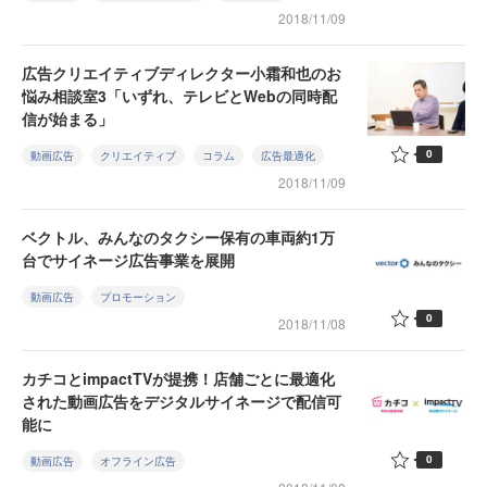
2018/11/09
広告クリエイティブディレクター小霜和也のお
悩み相談室3「いずれ、テレビとWebの同時配
信が始まる」
0
動画広告
クリエイティブ
コラム
広告最適化
2018/11/09
ベクトル、みんなのタクシー保有の車両約1万
台でサイネージ広告事業を展開
動画広告
プロモーション
0
2018/11/08
カチコとimpactTVが提携！店舗ごとに最適化
された動画広告をデジタルサイネージで配信可
能に
0
動画広告
オフライン広告