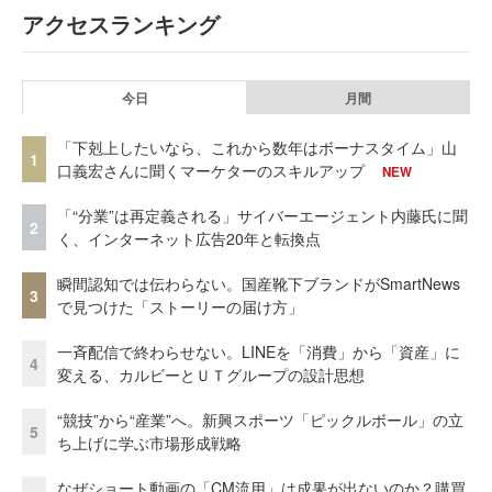
アクセスランキング
今日
月間
「下剋上したいなら、これから数年はボーナスタイム」山
1
口義宏さんに聞くマーケターのスキルアップ
NEW
「“分業”は再定義される」サイバーエージェント内藤氏に聞
2
く、インターネット広告20年と転換点
瞬間認知では伝わらない。国産靴下ブランドがSmartNews
3
で見つけた「ストーリーの届け方」
一斉配信で終わらせない。LINEを「消費」から「資産」に
4
変える、カルビーとＵＴグループの設計思想
“競技”から“産業”へ。新興スポーツ「ピックルボール」の立
5
ち上げに学ぶ市場形成戦略
なぜショート動画の「CM流用」は成果が出ないのか？購買