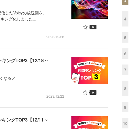
配信したVoicyの放送回を、
キング化しました...
4
0
2023/12/28
5
6
ングTOP3【12/18～
7
くなる／
8
0
2023/12/22
9
ングTOP3【12/11～
10