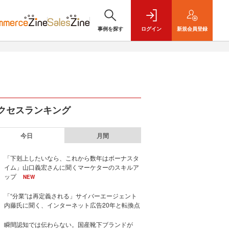
事例を探す
ログイン
新規
会員登録
クセスランキング
今日
月間
「下剋上したいなら、これから数年はボーナスタ
イム」山口義宏さんに聞くマーケターのスキルア
ップ
NEW
「“分業”は再定義される」サイバーエージェント
内藤氏に聞く、インターネット広告20年と転換点
瞬間認知では伝わらない。国産靴下ブランドが