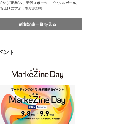
技”から“産業”へ。新興スポーツ「ピックルボール」
ち上げに学ぶ市場形成戦略
新着記事一覧を見る
ベント