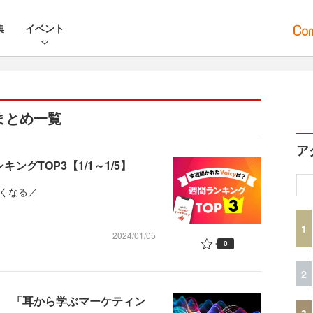
集
イベント
信まとめ一覧
ア
ングTOP3【1/1～1/5】
くなる／
1
2024/01/05
0
2
い 「耳から学ぶマーケティン
3