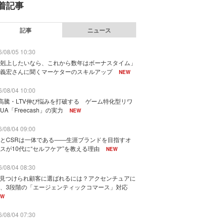
着記事
記事
ニュース
/08/05 10:30
剋上したいなら、これから数年はボーナスタイム」
義宏さんに聞くマーケターのスキルアップ
NEW
/08/04 10:00
I高騰・LTV伸び悩みを打破する ゲーム特化型リワ
UA「Freecash」の実力
NEW
/08/04 09:00
とCSRは一体である――生涯ブランドを目指すオ
スが10代に“セルフケア”を教える理由
NEW
/08/04 08:30
に見つけられ顧客に選ばれるには？アクセンチュアに
、3段階の「エージェンティックコマース」対応
EW
/08/04 07:30