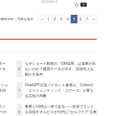
2023/09/15
0
«
1
2
3
4
5
6
7
»
96件中61～75件を表示
ボー
なぜショート動画の「CM流用」は成果が出
ケタ
6
ないのか？購買データが示す、店頭売上を
動かす条件
ージェ
ChatGPT広告パイロット参画も Criteoの
20
7
「エージェンティック・コマース」が変え
る広告の判断
ラン
事業とCSRは一体である――生涯ブランド
リーの
8
を目指すオルビスが10代に“セルフケア”を教