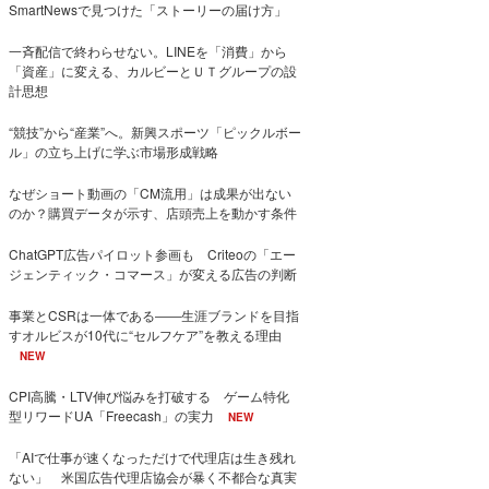
SmartNewsで見つけた「ストーリーの届け方」
一斉配信で終わらせない。LINEを「消費」から
「資産」に変える、カルビーとＵＴグループの設
計思想
“競技”から“産業”へ。新興スポーツ「ピックルボー
ル」の立ち上げに学ぶ市場形成戦略
なぜショート動画の「CM流用」は成果が出ない
のか？購買データが示す、店頭売上を動かす条件
ChatGPT広告パイロット参画も Criteoの「エー
ジェンティック・コマース」が変える広告の判断
事業とCSRは一体である――生涯ブランドを目指
すオルビスが10代に“セルフケア”を教える理由
NEW
CPI高騰・LTV伸び悩みを打破する ゲーム特化
型リワードUA「Freecash」の実力
NEW
「AIで仕事が速くなっただけで代理店は生き残れ
ない」 米国広告代理店協会が暴く不都合な真実