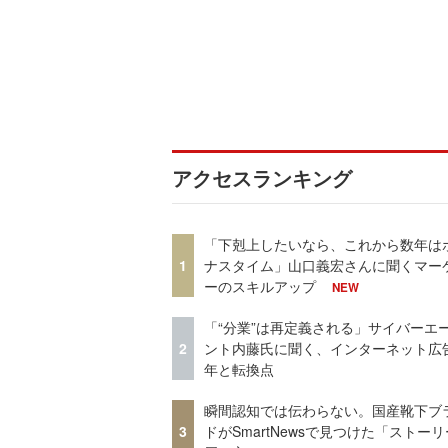
アクセスランキング
「下剋上したいなら、これから数年は
1
ナスタイム」山口義宏さんに聞くマー
ーのスキルアップ
NEW
「“分業”は再定義される」サイバーエ
2
ント内藤氏に聞く、インターネット広告
年と転換点
瞬間認知では伝わらない。国産靴下ブ
3
ドがSmartNewsで見つけた「ストー