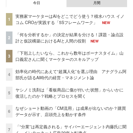
今日
月間
実務家マーケターはAIをどこでどう使う？積水ハウス イノ
1
コム CROが実践する「5Sフレームワーク」
NEW
「何を分析するか」の決定が結果を分ける！課題・論点設
2
計と仮説構築におけるAIと人間の役割
NEW
「下剋上したいなら、これから数年はボーナスタイム」山
3
口義宏さんに聞くマーケターのスキルアップ
効率化の時代にあえて“超属人化”を選ぶ理由 アナグラム阿
4
部氏が語るAI時代の経営・マネジメント論
ヤシノミ洗剤は「看板商品に傷が付いた状態」からいかに
5
復活したのか？戦略とプロセスを聞く
なぜショート動画の「CM流用」は成果が出ないのか？購買
6
データが示す、店頭売上を動かす条件
「“分業”は再定義される」サイバーエージェント内藤氏に聞
7
く、インターネット広告20年と転換点