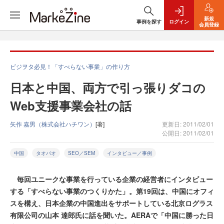
新規
事例を探す
ログイン
会員登録
ビジヲタ必見！「すべらない事業」の作り方
日本と中国、両方で引っ張りダコの
Web支援事業会社の話
矢作 嘉男（株式会社ハチワン）
[著]
更新日: 2011/02/01
公開日: 2011/02/01
中国
タオバオ
SEO／SEM
インタビュー／事例
毎回ユニークな事業を行っている企業の経営者にインタビュー
する「すべらない事業のつくりかた」。第19回は、中国にオフィ
スを構え、日本企業の中国進出をサポートしている北京ログラス
有限公司の山本 達郎氏に話を聞いた。AERAで「中国に勝った日