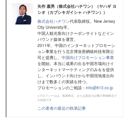
矢作 嘉男（株式会社ハチワン）（ヤハギ ヨ
シオ（カブシキガイシャ ハチワン））
株式会社ハチワン
代表取締役。New Jersey
City University卒。
中国人観光客向けクーポンサイトなどイン
バウンド媒体を運営。
2011年、中国のインターネットプロモーシ
ョン事業を行う北京博洛密網絡科技有限公
司と提携し、
中国向けプロモーション事業
を開始。本当に成果の出る中国市場向けイ
ンターネットマーケティングのみをを提供
し、インバウンド向けから中国現地進出向
けまで数多くの実績を持つ。
プロモーションのご相談：
info@813.co.jp
※プロフィールは、執筆時点、または直近の記事の寄稿時点で
の内容です
この著者の最近の執筆記事