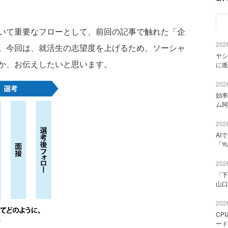
いて重要なフローとして、前回の記事で触れた「企
2026
。今回は、就活生の志望度を上げるため、ソーシャ
ヤシ
か、お伝えしたいと思います。
に復
2026
効率
ム阿
2026
AI
「Y
2026
「下
山口
2026
CP
ード