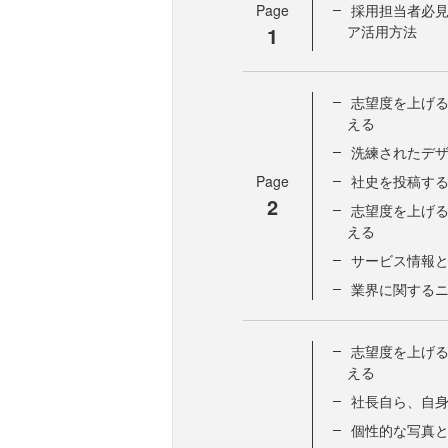
Page
採用担当者必
1
ア活用方法
志望度を上げる
える
洗練されたデザ
Page
社史を投稿す
2
志望度を上げる
える
サービス情報
業界に関する
志望度を上げる
える
社長自ら、自
個性的な写真