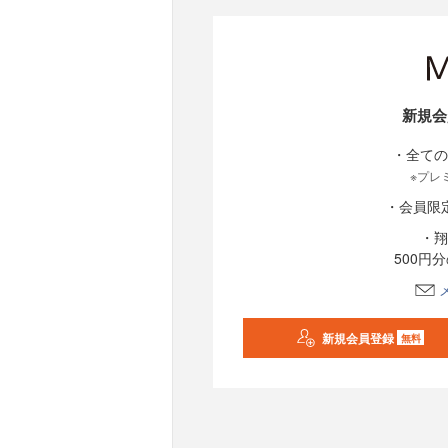
新規会
・全ての
※プレ
・会員限
・翔
500円
新規会員登録
無料