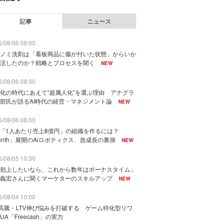
記事
ニュース
/08/06 09:00
ノミ洗剤は「看板商品に傷が付いた状態」からいか
活したのか？戦略とプロセスを聞く
NEW
/08/06 08:30
化の時代にあえて“超属人化”を選ぶ理由 アナグラ
部氏が語るAI時代の経営・マネジメント論
NEW
/08/06 08:00
で「1人あたり売上8億円」の組織を作るには？
unth」展開のAiロボティクス、急成長の裏側
NEW
/08/05 10:30
剋上したいなら、これから数年はボーナスタイム」
義宏さんに聞くマーケターのスキルアップ
NEW
/08/04 10:00
I高騰・LTV伸び悩みを打破する ゲーム特化型リワ
UA「Freecash」の実力