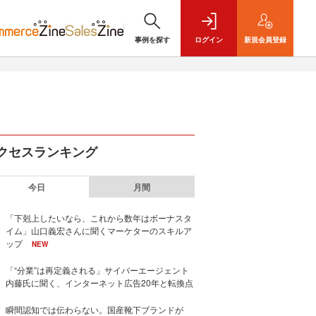
事例を探す
ログイン
新規
会員登録
クセスランキング
今日
月間
「下剋上したいなら、これから数年はボーナスタ
イム」山口義宏さんに聞くマーケターのスキルア
ップ
NEW
「“分業”は再定義される」サイバーエージェント
内藤氏に聞く、インターネット広告20年と転換点
瞬間認知では伝わらない。国産靴下ブランドが