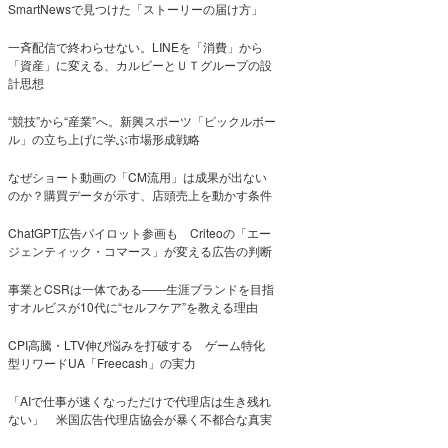
SmartNewsで見つけた「ストーリーの届け方」
一斉配信で終わらせない。LINEを「消費」から
「資産」に変える、カルビーとＵＴグループの設
計思想
“競技”から“産業”へ。新興スポーツ「ピックルボー
ル」の立ち上げに学ぶ市場形成戦略
なぜショート動画の「CM流用」は成果が出ない
のか？購買データが示す、店頭売上を動かす条件
ChatGPT広告パイロット参画も Criteoの「エー
ジェンティック・コマース」が変える広告の判断
事業とCSRは一体である――生涯ブランドを目指
すオルビスが10代に“セルフケア”を教える理由
CPI高騰・LTV伸び悩みを打破する ゲーム特化
型リワードUA「Freecash」の実力
「AIで仕事が速くなっただけで代理店は生き残れ
ない」 米国広告代理店協会が暴く不都合な真実