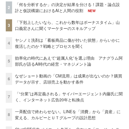
「何を分析するか」の決定が結果を分ける！課題・論点設
2
計と仮説構築におけるAIと人間の役割
NEW
「下剋上したいなら、これから数年はボーナスタイム」山
3
口義宏さんに聞くマーケターのスキルアップ
ヤシノミ洗剤は「看板商品に傷が付いた状態」からいかに
4
復活したのか？戦略とプロセスを聞く
効率化の時代にあえて“超属人化”を選ぶ理由 アナグラム阿
5
部氏が語るAI時代の経営・マネジメント論
なぜショート動画の「CM流用」は成果が出ないのか？購買
6
データが示す、店頭売上を動かす条件
「“分業”は再定義される」サイバーエージェント内藤氏に聞
7
く、インターネット広告20年と転換点
一斉配信で終わらせない。LINEを「消費」から「資産」に
8
変える、カルビーとＵＴグループの設計思想