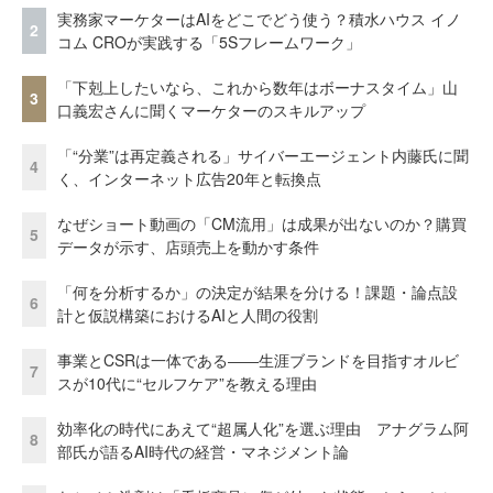
実務家マーケターはAIをどこでどう使う？積水ハウス イノ
2
コム CROが実践する「5Sフレームワーク」
「下剋上したいなら、これから数年はボーナスタイム」山
3
口義宏さんに聞くマーケターのスキルアップ
「“分業”は再定義される」サイバーエージェント内藤氏に聞
4
く、インターネット広告20年と転換点
なぜショート動画の「CM流用」は成果が出ないのか？購買
5
データが示す、店頭売上を動かす条件
「何を分析するか」の決定が結果を分ける！課題・論点設
6
計と仮説構築におけるAIと人間の役割
事業とCSRは一体である――生涯ブランドを目指すオルビ
7
スが10代に“セルフケア”を教える理由
効率化の時代にあえて“超属人化”を選ぶ理由 アナグラム阿
8
部氏が語るAI時代の経営・マネジメント論