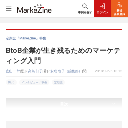
新規
事例を探す
ログイン
会員登録
定期誌『MarkeZine』特集
BtoB企業が生き残るためのマーケテ
ィング入門
庭山 一郎
[監] /
高島 知子
[著] /
安成 蓉子（編集部）
[聞]
2018/09/25 13:15
BtoB
インタビュー／事例
定期誌
目次