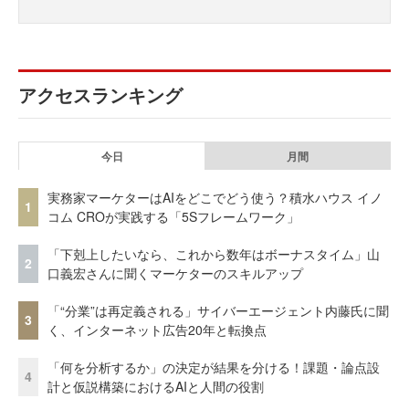
アクセスランキング
今日
月間
実務家マーケターはAIをどこでどう使う？積水ハウス イノ
1
コム CROが実践する「5Sフレームワーク」
「下剋上したいなら、これから数年はボーナスタイム」山
2
口義宏さんに聞くマーケターのスキルアップ
「“分業”は再定義される」サイバーエージェント内藤氏に聞
3
く、インターネット広告20年と転換点
「何を分析するか」の決定が結果を分ける！課題・論点設
4
計と仮説構築におけるAIと人間の役割