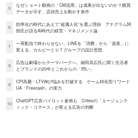
なぜショート動画の「CM流用」は成果が出ないのか？購買
5
データが示す、店頭売上を動かす条件
効率化の時代にあえて“超属人化”を選ぶ理由 アナグラム阿
6
部氏が語るAI時代の経営・マネジメント論
一斉配信で終わらせない。LINEを「消費」から「資産」に
7
変える、カルビーとＵＴグループの設計思想
広告は劇場からテーマパークへ。細田高広氏に聞く生活者
8
とブランドの20年とこれからの「問い」
CPI高騰・LTV伸び悩みを打破する ゲーム特化型リワード
9
UA「Freecash」の実力
ChatGPT広告パイロット参画も Criteoの「エージェンテ
10
ィック・コマース」が変える広告の判断