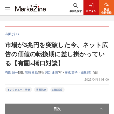
新規
事例を探す
ログイン
会員登録
有園が訊く！
市場が3兆円を突破した今、ネット広
告の価値の転換期に差し掛かってい
る【有園×橋口対談】
有園 雄一
[聞] /
岩崎 史絵
[著] /
関口 達朗
[写] /
安成 蓉子（編集部）
[編]
2023/04/14 08:00
インタビュー／事例
事業戦略
組織戦略
目次