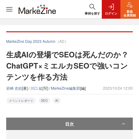
新規
事例を探す
ログイン
会員登録
MarkeZine Day 2023 Autumn
（AD）
生成AIの登場でSEOは死んだのか？
ChatGPT×ミエルカSEOで強いコン
テンツを作る方法
岩崎 史絵
[著] /
川口 紘
[写] /
MarkeZine編集部
[編]
2023/10/24 12:00
イベントレポート
SEO
AI
目次