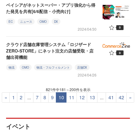
ベイシアがネットスーパー・アプリ強化から得
た発見を共有[6/6配信・小売向け]
EC
ニュース
OMO
DX
0
2024/04/30
クラウド店舗在庫管理システム「ロジザード
ZERO-STORE」にネット注文の店舗受取・店
0
舗出荷機能
物流
OMO
物流・フルフィルメント
店舗DX
2024/04/26
821件中181～200件を表示
«
1
2
...
7
8
9
10
11
12
13
...
41
42
»
イベント