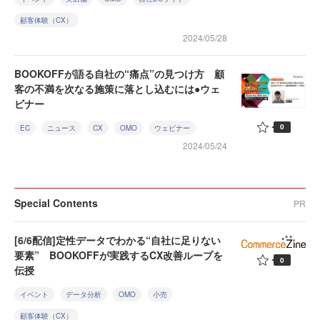
顧客体験（CX）
2024/05/28
BOOKOFFが語る自社の“痛点”の見つけ方 顧
客の不満を次なる施策に落とし込むには●ウェ
ビナー
0
EC
ニュース
CX
OMO
ウェビナー
2024/05/24
Special Contents
PR
[6/6配信]定性データでわかる“自社に足りない
要素” BOOKOFFが実践するCX改善ループを
0
伝授
イベント
データ分析
OMO
小売
顧客体験（CX）