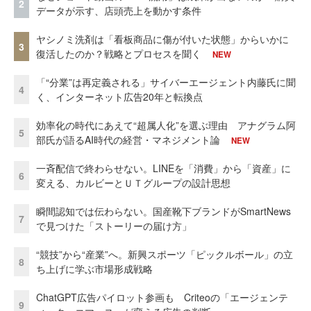
2
データが示す、店頭売上を動かす条件
ヤシノミ洗剤は「看板商品に傷が付いた状態」からいかに
3
復活したのか？戦略とプロセスを聞く
NEW
「“分業”は再定義される」サイバーエージェント内藤氏に聞
4
く、インターネット広告20年と転換点
効率化の時代にあえて“超属人化”を選ぶ理由 アナグラム阿
5
部氏が語るAI時代の経営・マネジメント論
NEW
一斉配信で終わらせない。LINEを「消費」から「資産」に
6
変える、カルビーとＵＴグループの設計思想
瞬間認知では伝わらない。国産靴下ブランドがSmartNews
7
で見つけた「ストーリーの届け方」
“競技”から“産業”へ。新興スポーツ「ピックルボール」の立
8
ち上げに学ぶ市場形成戦略
ChatGPT広告パイロット参画も Criteoの「エージェンテ
9