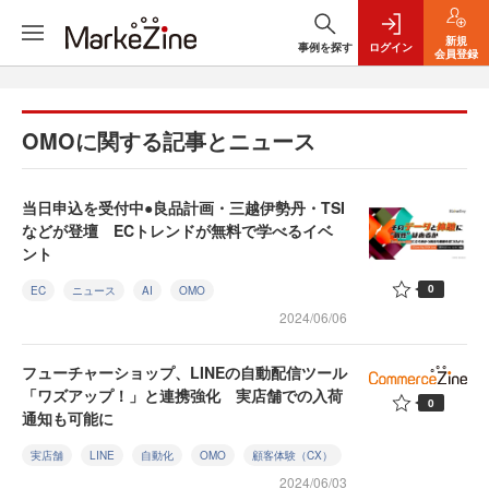
新規
事例を探す
ログイン
会員登録
OMOに関する記事とニュース
当日申込を受付中●良品計画・三越伊勢丹・TSI
などが登壇 ECトレンドが無料で学べるイベ
ント
0
EC
ニュース
AI
OMO
2024/06/06
フューチャーショップ、LINEの自動配信ツール
「ワズアップ！」と連携強化 実店舗での入荷
0
通知も可能に
実店舗
LINE
自動化
OMO
顧客体験（CX）
2024/06/03