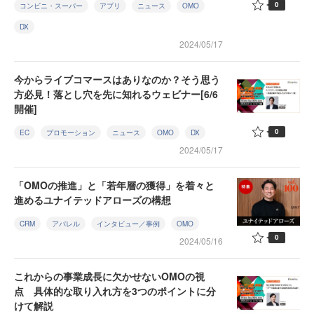
0
コンビニ・スーパー
アプリ
ニュース
OMO
DX
2024/05/17
今からライブコマースはありなのか？そう思う
方必見！落とし穴を先に知れるウェビナー[6/6
開催]
0
EC
プロモーション
ニュース
OMO
DX
2024/05/17
「OMOの推進」と「若年層の獲得」を着々と
進めるユナイテッドアローズの構想
CRM
アパレル
インタビュー／事例
OMO
0
2024/05/16
これからの事業成長に欠かせないOMOの視
点 具体的な取り入れ方を3つのポイントに分
けて解説