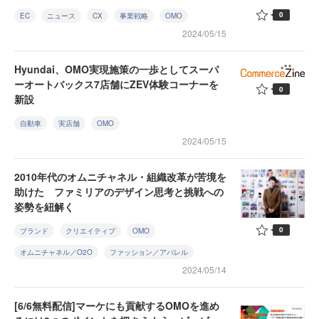
0
EC
ニュース
CX
事業戦略
OMO
2024/05/15
Hyundai、OMO実現施策の一歩としてスーパ
ーオートバックス7店舗にZEV体験コーナーを
0
新設
自動車
実店舗
OMO
2024/05/15
2010年代のオムニチャネル・組織改革が苦境を
助けた ファミリアのデザイン思考と挑戦への
姿勢を紐解く
0
ブランド
クリエイティブ
OMO
オムニチャネル／O2O
ファッション／アパレル
2024/05/14
[6/6無料配信]マーケにも貢献するOMOを進め