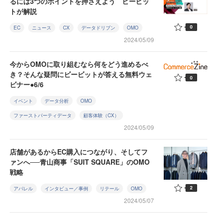
るには3つのポイントを押さえよう ビービッ
トが解説
0
EC
ニュース
CX
データドリブン
OMO
2024/05/09
今からOMOに取り組むなら何をどう進めるべ
き？そんな疑問にビービットが答える無料ウェ
0
ビナー●6/6
イベント
データ分析
OMO
ファーストパーティデータ
顧客体験（CX）
2024/05/09
店舗があるからEC購入につながり、そしてフ
ァンへ──青山商事「SUIT SQUARE」のOMO
戦略
2
アパレル
インタビュー／事例
リテール
OMO
2024/05/07