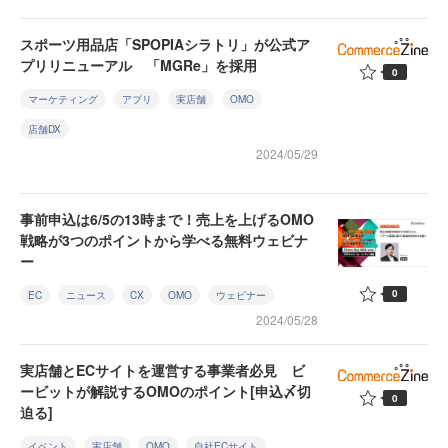
スポーツ用品店「SPOPIAシラトリ」が公式ア
プリリニューアル 「MGRe」を採用
0
マーケティング
アプリ
実店舗
OMO
店舗DX
2024/05/29
事前申込は6/5の13時まで！売上を上げるOMO
戦略が3つのポイントから学べる無料ウェビナ
ー
0
EC
ニュース
CX
OMO
ウェビナー
2024/05/28
実店舗とECサイトを運営する事業者必見 ビ
ービットが解説するOMOのポイント[申込〆切
0
迫る]
イベント
実店舗
OMO
自社ECサイト