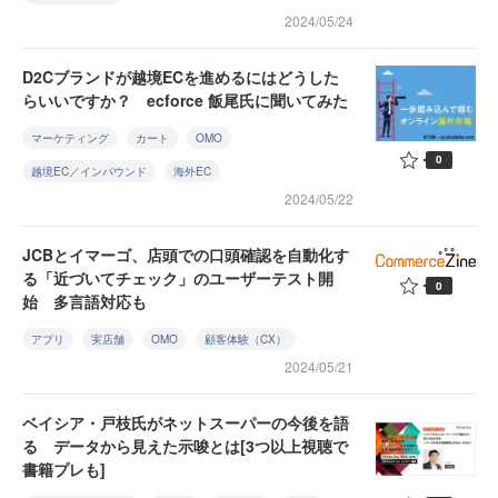
2024/05/24
D2Cブランドが越境ECを進めるにはどうした
らいいですか？ ecforce 飯尾氏に聞いてみた
マーケティング
カート
OMO
0
越境EC／インバウンド
海外EC
2024/05/22
JCBとイマーゴ、店頭での口頭確認を自動化す
る「近づいてチェック」のユーザーテスト開
0
始 多言語対応も
アプリ
実店舗
OMO
顧客体験（CX）
2024/05/21
ベイシア・戸枝氏がネットスーパーの今後を語
る データから見えた示唆とは[3つ以上視聴で
書籍プレも]