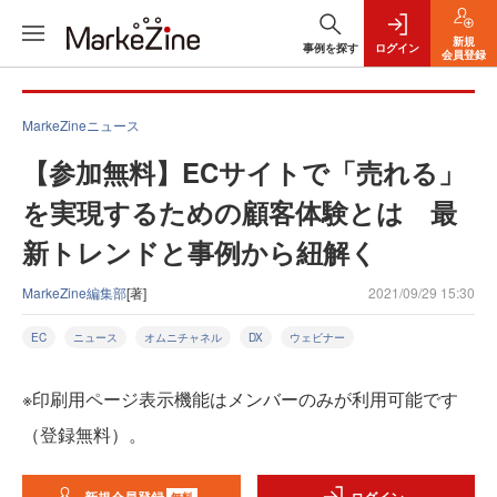
新規
事例を探す
ログイン
会員登録
MarkeZineニュース
【参加無料】ECサイトで「売れる」
を実現するための顧客体験とは 最
新トレンドと事例から紐解く
MarkeZine編集部
[著]
2021/09/29 15:30
EC
ニュース
オムニチャネル
DX
ウェビナー
※印刷用ページ表示機能はメンバーのみが利用可能です
（登録無料）。
無料