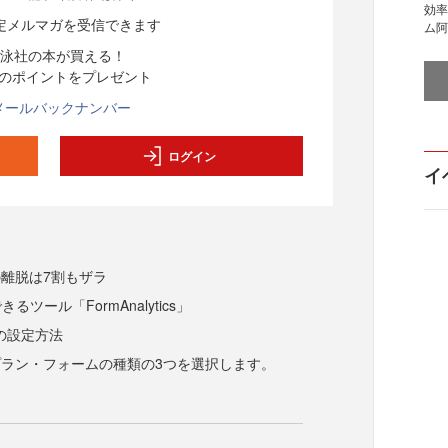
効率
定メルマガを受信できます
ム阿
泳社の本が買える！
分のポイントをプレゼント
メールバックナンバー
ログイン
イ
離脱は7割もザラ
るツール「FormAnalytics」
icsの設定方法
ラン・フォームの種類の3つを選択します。
加