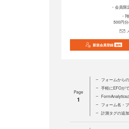
・会員限
・翔
500円
新規会員登録
無料
フォームからの
手軽にEFOができ
Page
FormAnalyt
1
フォーム名・プ
計測タグの追