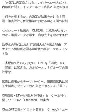
「“分業”は再定義される」サイバーエージェント
内藤氏に聞く、インターネット広告20年と転換点
「何を分析するか」の決定が結果を分ける！課
題・論点設計と仮説構築におけるAIと人間の役割
なぜショート動画の「CM流用」は成果が出ない
のか？購買データが示す、店頭売上を動かす条件
効率化の時代にあえて“超属人化”を選ぶ理由 ア
ナグラム阿部氏が語るAI時代の経営・マネジメン
ト論
一斉配信で終わらせない。LINEを「消費」から
「資産」に変える、カルビーとＵＴグループの設
計思想
広告は劇場からテーマパークへ。細田高広氏に聞
く生活者とブランドの20年とこれからの「問い」
CPI高騰・LTV伸び悩みを打破する ゲーム特化
型リワードUA「Freecash」の実力
ChatGPT広告パイロット参画も Criteoの「エー