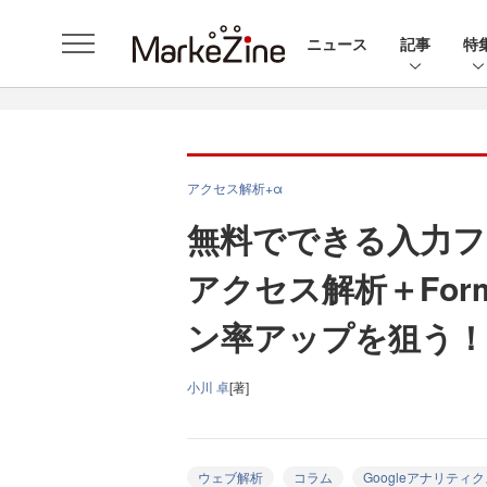
ニュース
記事
特
アクセス解析+α
無料でできる入力フ
アクセス解析＋Form
ン率アップを狙う！
小川 卓
[著]
ウェブ解析
コラム
Googleアナリティ