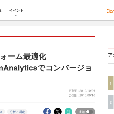
集
イベント
ォーム最適化
ア
Analyticsでコンバージョ
1
更新日: 2012/10/26
公開日: 2010/09/16
2
クス
分析／測定
通知