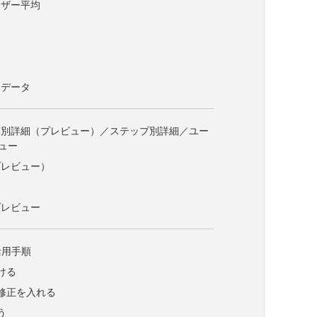
ーザー平均
ンデータ
目別詳細（プレビュー）／ステップ別詳細／ユー
ュー
プレビュー）
細
プレビュー
活用手順
ける
修正を入れる
う