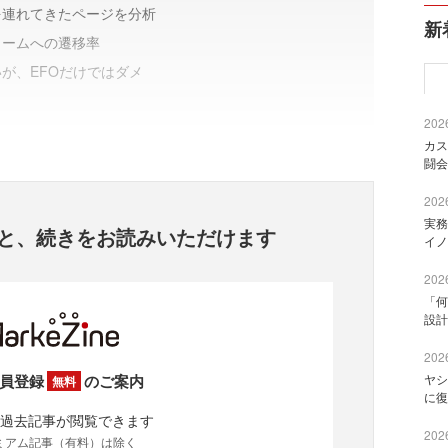
を連れてきたページを分析
新
ォームへの遷移率
が、EFOだけではダメ
2026
カス
闘会
2026
実務
と、
続きをお読みいただけます
イノ
2026
「何
設計
2026
員登録
のご案内
ヤシ
無料
に復
過去記事が閲覧できます
2026
ミアム記事（有料）は除く