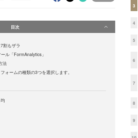
3
4
目次
5
7割もザラ
「FormAnalytics」
6
定方法
フォームの種類の3つを選択します。
7
平均
8
9
タ
10