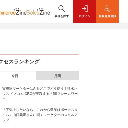
事例を探す
ログイン
新規
会員登録
クセスランキング
今日
月間
実務家マーケターはAIをどこでどう使う？積水ハ
ウス イノコム CROが実践する「5Sフレームワー
ク」
「下剋上したいなら、これから数年はボーナスタ
イム」山口義宏さんに聞くマーケターのスキルア
ップ