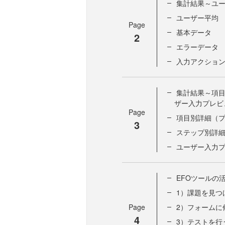
集計結果～ユ
ユーザー平均
Page
基本データ
2
エラーデータ
入力アクショ
集計結果～項
ザー入力プレビ
Page
項目別詳細（
3
ステップ別詳
ユーザー入力
EFOツールの
1）課題を見つ
Page
2）フォームに
4
3）テストを行