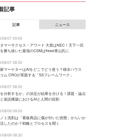
着記事
記事
ニュース
/08/07 09:00
タマーサクセス・アワード 大賞はNEC！天下一武
を勝ち抜いた最強のCSMはfreee青山氏に
/08/07 08:30
家マーケターはAIをどこでどう使う？積水ハウス
コム CROが実践する「5Sフレームワーク」
/08/07 08:00
を分析するか」の決定が結果を分ける！課題・論点
と仮説構築におけるAIと人間の役割
/08/06 09:00
ノミ洗剤は「看板商品に傷が付いた状態」からいか
活したのか？戦略とプロセスを聞く
/08/06 08:30