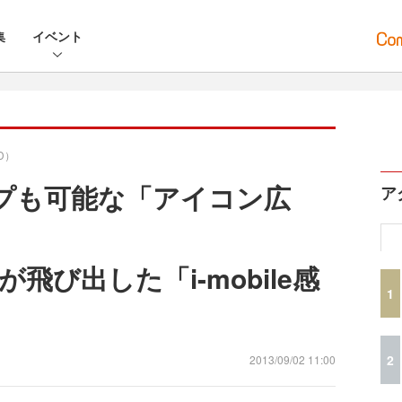
集
イベント
D）
ップも可能な「アイコン広
ア
飛び出した「i-mobile感
1
2
2013/09/02 11:00