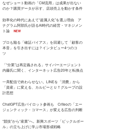
なぜショート動画の「CM流用」は成果が出ない
のか？購買データが示す、店頭売上を動かす条件
効率化の時代にあえて“超属人化”を選ぶ理由 ア
ナグラム阿部氏が語るAI時代の経営・マネジメン
ト論
NEW
プロも陥る「確証バイアス」を回避して「顧客の
本音」を引き出すには？インタビュー4つのコ
ツ
「“分業”は再定義される」サイバーエージェント
内藤氏に聞く、インターネット広告20年と転換点
一斉配信で終わらせない。LINEを「消費」から
「資産」に変える、カルビーとＵＴグループの設
計思想
ChatGPT広告パイロット参画も Criteoの「エー
ジェンティック・コマース」が変える広告の判断
“競技”から“産業”へ。新興スポーツ「ピックルボー
ル」の立ち上げに学ぶ市場形成戦略