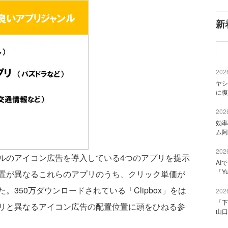
新
2026
ヤシ
に復
2026
効率
ム阿
2026
のアイコン広告を導入している4つのアプリを提示
AI
「Y
置が異なるこれらのアプリのうち、クリック単価が
350万ダウンロードされている「Clipbox」をは
2026
「下
リと異なるアイコン広告の配置位置に頭をひねる参
山口