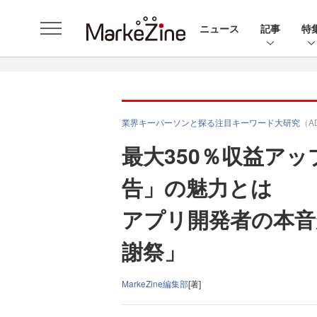
ニュース
記事
特
業界キーパーソンと探る注目キーワード大研究
（A
最大350％収益ア
告」の魅力とは
アプリ開発者の本音が
謝祭」
MarkeZine編集部
[著]