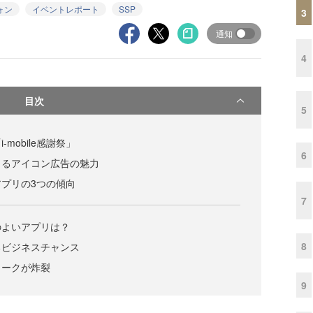
ォン
イベントレポート
SSP
3
通知
4
目次
5
mobile感謝祭」
6
きるアイコン広告の魅力
プリの3つの傾向
7
のよいアプリは？
8
るビジネスチャンス
トークが炸裂
9