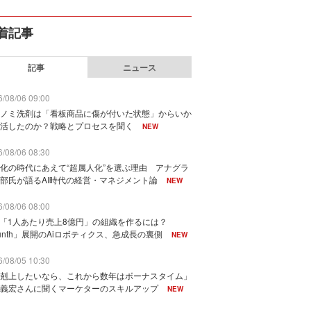
着記事
記事
ニュース
/08/06 09:00
ノミ洗剤は「看板商品に傷が付いた状態」からいか
活したのか？戦略とプロセスを聞く
NEW
/08/06 08:30
化の時代にあえて“超属人化”を選ぶ理由 アナグラ
部氏が語るAI時代の経営・マネジメント論
NEW
/08/06 08:00
で「1人あたり売上8億円」の組織を作るには？
unth」展開のAiロボティクス、急成長の裏側
NEW
/08/05 10:30
剋上したいなら、これから数年はボーナスタイム」
義宏さんに聞くマーケターのスキルアップ
NEW