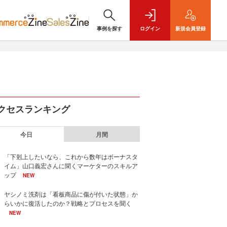
事例を探す
ログイン
新規
会員登録
クセスランキング
今日
月間
「下剋上したいなら、これから数年はボーナスタ
イム」山口義宏さんに聞くマーケターのスキルア
ップ
NEW
ヤシノミ洗剤は「看板商品に傷が付いた状態」か
らいかに復活したのか？戦略とプロセスを聞く
NEW