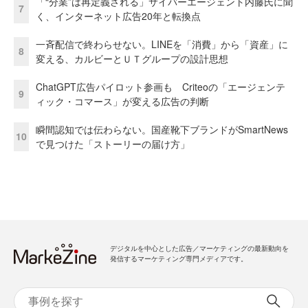
「“分業”は再定義される」サイバーエージェント内藤氏に聞
7
く、インターネット広告20年と転換点
一斉配信で終わらせない。LINEを「消費」から「資産」に
8
変える、カルビーとＵＴグループの設計思想
ChatGPT広告パイロット参画も Criteoの「エージェンテ
9
ィック・コマース」が変える広告の判断
瞬間認知では伝わらない。国産靴下ブランドがSmartNews
10
で見つけた「ストーリーの届け方」
デジタルを中心とした広告／マーケティングの最新動向を
発信するマーケティング専門メディアです。