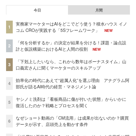
今日
月間
実務家マーケターはAIをどこでどう使う？積水ハウス イノ
1
コム CROが実践する「5Sフレームワーク」
NEW
「何を分析するか」の決定が結果を分ける！課題・論点設
2
計と仮説構築におけるAIと人間の役割
NEW
「下剋上したいなら、これから数年はボーナスタイム」山
3
口義宏さんに聞くマーケターのスキルアップ
効率化の時代にあえて“超属人化”を選ぶ理由 アナグラム阿
4
部氏が語るAI時代の経営・マネジメント論
ヤシノミ洗剤は「看板商品に傷が付いた状態」からいかに
5
復活したのか？戦略とプロセスを聞く
なぜショート動画の「CM流用」は成果が出ないのか？購買
6
データが示す、店頭売上を動かす条件