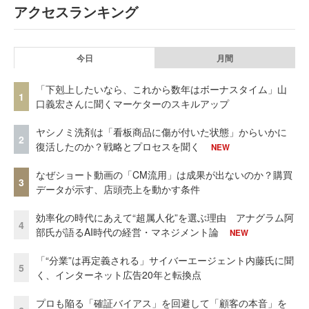
アクセスランキング
今日
月間
「下剋上したいなら、これから数年はボーナスタイム」山
1
口義宏さんに聞くマーケターのスキルアップ
ヤシノミ洗剤は「看板商品に傷が付いた状態」からいかに
2
復活したのか？戦略とプロセスを聞く
NEW
なぜショート動画の「CM流用」は成果が出ないのか？購買
3
データが示す、店頭売上を動かす条件
効率化の時代にあえて“超属人化”を選ぶ理由 アナグラム阿
4
部氏が語るAI時代の経営・マネジメント論
NEW
「“分業”は再定義される」サイバーエージェント内藤氏に聞
5
く、インターネット広告20年と転換点
プロも陥る「確証バイアス」を回避して「顧客の本音」を