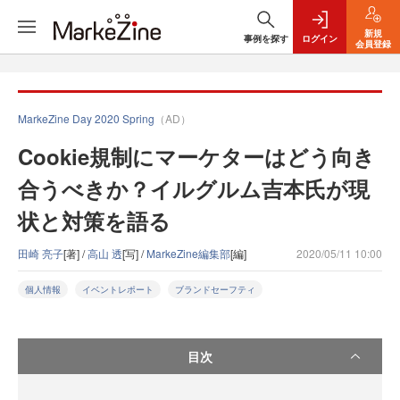
新規
事例を探す
ログイン
会員登録
MarkeZine Day 2020 Spring
（AD）
Cookie規制にマーケターはどう向き
合うべきか？イルグルム吉本氏が現
状と対策を語る
田崎 亮子
[著] /
高山 透
[写] /
MarkeZine編集部
[編]
2020/05/11 10:00
個人情報
イベントレポート
ブランドセーフティ
目次