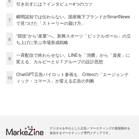
6
引き出すには？インタビュー4つのコツ
瞬間認知では伝わらない。国産靴下ブランドがSmartNews
7
で見つけた「ストーリーの届け方」
“競技”から“産業”へ。新興スポーツ「ピックルボール」の立
8
ち上げに学ぶ市場形成戦略
一斉配信で終わらせない。LINEを「消費」から「資産」に
9
変える、カルビーとＵＴグループの設計思想
ChatGPT広告パイロット参画も Criteoの「エージェンテ
10
ィック・コマース」が変える広告の判断
デジタルを中心とした広告／マーケティングの最新動向を
発信するマーケティング専門メディアです。