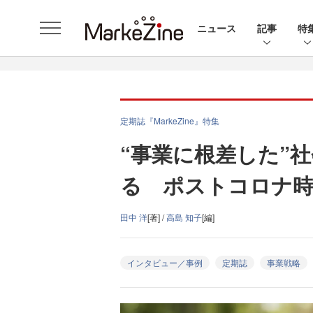
ニュース
記事
特
定期誌『MarkeZine』特集
“事業に根差した”
る ポストコロナ
田中 洋
[著] /
高島 知子
[編]
インタビュー／事例
定期誌
事業戦略