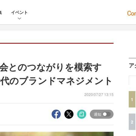
集
イベント
社会とのつながりを模索す
ア
時代のブランドマネジメント
2020/07/27 13:15
1
通知
2