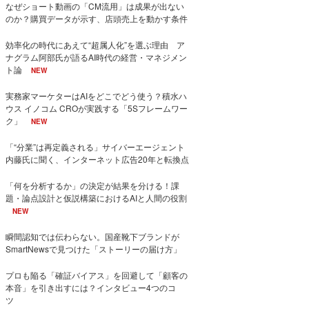
なぜショート動画の「CM流用」は成果が出ない
のか？購買データが示す、店頭売上を動かす条件
効率化の時代にあえて“超属人化”を選ぶ理由 ア
ナグラム阿部氏が語るAI時代の経営・マネジメン
ト論
NEW
実務家マーケターはAIをどこでどう使う？積水ハ
ウス イノコム CROが実践する「5Sフレームワー
ク」
NEW
「“分業”は再定義される」サイバーエージェント
内藤氏に聞く、インターネット広告20年と転換点
「何を分析するか」の決定が結果を分ける！課
題・論点設計と仮説構築におけるAIと人間の役割
NEW
瞬間認知では伝わらない。国産靴下ブランドが
SmartNewsで見つけた「ストーリーの届け方」
プロも陥る「確証バイアス」を回避して「顧客の
本音」を引き出すには？インタビュー4つのコ
ツ