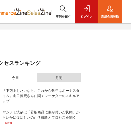
事例を探す
ログイン
新規
会員登録
クセスランキング
今日
月間
「下剋上したいなら、これから数年はボーナスタ
イム」山口義宏さんに聞くマーケターのスキルア
ップ
ヤシノミ洗剤は「看板商品に傷が付いた状態」か
らいかに復活したのか？戦略とプロセスを聞く
NEW