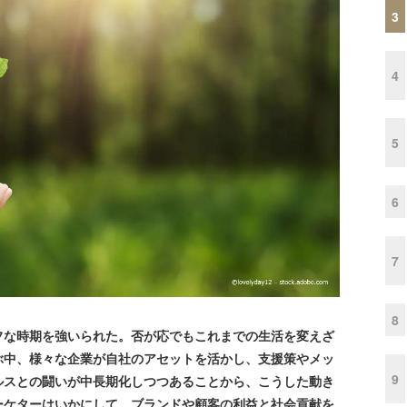
3
4
5
6
7
8
な時期を強いられた。否が応でもこれまでの生活を変えざ
ぶ中、様々な企業が自社のアセットを活かし、支援策やメッ
9
ルスとの闘いが中長期化しつつあることから、こうした動き
ーケターはいかにして、ブランドや顧客の利益と社会貢献を