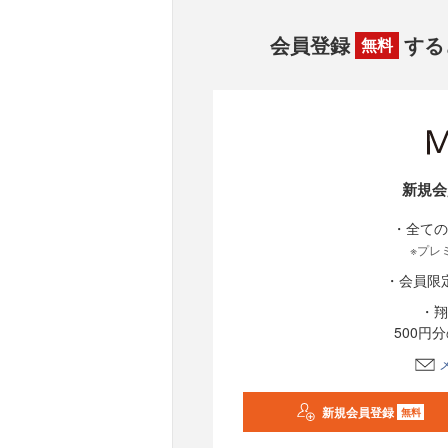
会員登録
する
無料
新規会
・全ての
※プレ
・会員限
・翔
500円
新規会員登録
無料