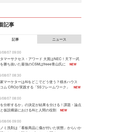
着記事
記事
ニュース
/08/07 09:00
タマーサクセス・アワード 大賞はNEC！天下一武
を勝ち抜いた最強のCSMはfreee青山氏に
NEW
/08/07 08:30
家マーケターはAIをどこでどう使う？積水ハウス
コム CROが実践する「5Sフレームワーク」
NEW
/08/07 08:00
を分析するか」の決定が結果を分ける！課題・論点
と仮説構築におけるAIと人間の役割
NEW
/08/06 09:00
ノミ洗剤は「看板商品に傷が付いた状態」からいか