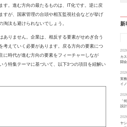
ます。進む方向の最たるものは、IT化です。逆に戻
ますが、国家管理の台頭や相互監視社会などが挙げ
新
の淘汰も避けられないでしょう。
はありません。企業は、相反する要素がせめぎ合う
を考えていく必要があります。戻る方向の要素につ
2026
主に時代が進む方向の要素をフィーチャーしなが
カス
闘会
いう特集テーマに基づいて、以下3つの項目を紐解い
2026
実務
イノ
2026
「何
設計
2026
ヤシ