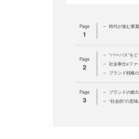
Page
時代が進む要
1
“パーパス”を
Page
社会奉仕≠ファ
2
ブランド戦略
Page
ブランドの耐
3
“社会的”の意