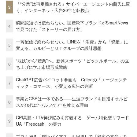
「“分業”は再定義される」サイバーエージェント内藤氏に聞
3
く、インターネット広告20年と転換点
瞬間認知では伝わらない。国産靴下ブランドがSmartNews
4
で見つけた「ストーリーの届け方」
一斉配信で終わらせない。LINEを「消費」から「資産」に
5
変える、カルビーとＵＴグループの設計思想
“競技”から“産業”へ。新興スポーツ「ピックルボール」の立
6
ち上げに学ぶ市場形成戦略
ChatGPT広告パイロット参画も Criteoの「エージェンテ
7
ィック・コマース」が変える広告の判断
事業とCSRは一体である――生涯ブランドを目指すオルビ
8
スが10代に“セルフケア”を教える理由
CPI高騰・LTV伸び悩みを打破する ゲーム特化型リワード
9
UA「Freecash」の実力
プロも陥る「確証バイアス」を回避して「顧客の本音」を