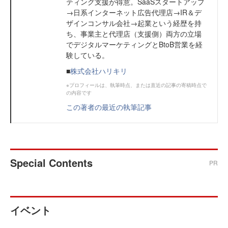
ティング支援が得意。SaaSスタートアップ
→日系インターネット広告代理店→IR＆デ
ザインコンサル会社→起業という経歴を持
ち、事業主と代理店（支援側）両方の立場
でデジタルマーケティングとBtoB営業を経
験している。
■
株式会社ハリキリ
※プロフィールは、執筆時点、または直近の記事の寄稿時点で
の内容です
この著者の最近の執筆記事
Special Contents
PR
イベント