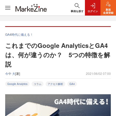
新規
事例を探す
ログイン
会員登録
GA4時代に備える！
これまでのGoogle AnalyticsとGA4
は、何が違うのか？ 5つの特徴を解
説
今中 大
[著]
2021/06/02 07:00
Google Analytics
コラム
アクセス解析
GA4