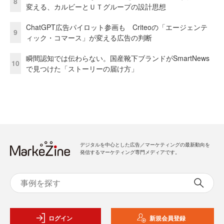
8
変える、カルビーとＵＴグループの設計思想
ChatGPT広告パイロット参画も Criteoの「エージェンテ
9
ィック・コマース」が変える広告の判断
瞬間認知では伝わらない。国産靴下ブランドがSmartNews
10
で見つけた「ストーリーの届け方」
デジタルを中心とした広告／マーケティングの最新動向を
発信するマーケティング専門メディアです。
ログイン
新規会員登録