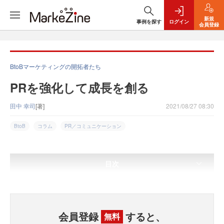
新規
事例を探す
ログイン
会員登録
BtoBマーケティングの開拓者たち
PRを強化して成長を創る
田中 幸司
[著]
2021/08/27 08:30
BtoB
コラム
PR／コミュニケーション
目次
会員登録
すると、
無料