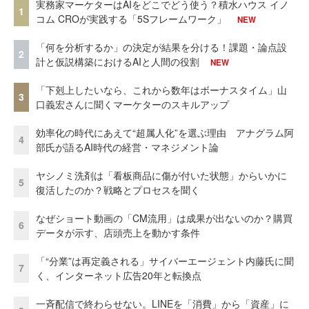
実務家マーケターはAIをどこでどう使う？積水ハウス イノ
1
コム CROが実践する「5Sフレームワーク」
NEW
「何を分析するか」の決定が結果を分ける！課題・論点設
2
計と仮説構築におけるAIと人間の役割
NEW
「下剋上したいなら、これから数年はボーナスタイム」山
3
口義宏さんに聞くマーケターのスキルアップ
効率化の時代にあえて“超属人化”を選ぶ理由 アナグラム阿
4
部氏が語るAI時代の経営・マネジメント論
ヤシノミ洗剤は「看板商品に傷が付いた状態」からいかに
5
復活したのか？戦略とプロセスを聞く
なぜショート動画の「CM流用」は成果が出ないのか？購買
6
データが示す、店頭売上を動かす条件
「“分業”は再定義される」サイバーエージェント内藤氏に聞
7
く、インターネット広告20年と転換点
一斉配信で終わらせない。LINEを「消費」から「資産」に