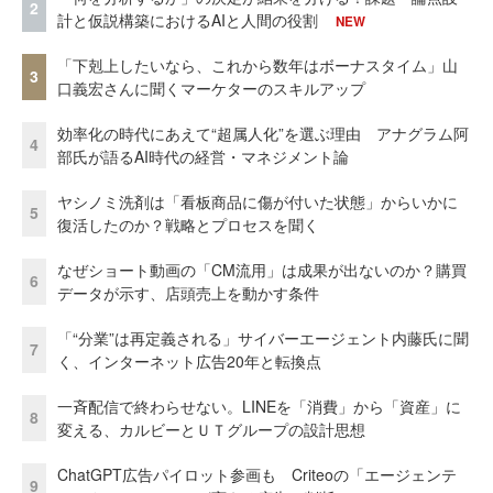
2
計と仮説構築におけるAIと人間の役割
NEW
「下剋上したいなら、これから数年はボーナスタイム」山
3
口義宏さんに聞くマーケターのスキルアップ
効率化の時代にあえて“超属人化”を選ぶ理由 アナグラム阿
4
部氏が語るAI時代の経営・マネジメント論
ヤシノミ洗剤は「看板商品に傷が付いた状態」からいかに
5
復活したのか？戦略とプロセスを聞く
なぜショート動画の「CM流用」は成果が出ないのか？購買
6
データが示す、店頭売上を動かす条件
「“分業”は再定義される」サイバーエージェント内藤氏に聞
7
く、インターネット広告20年と転換点
一斉配信で終わらせない。LINEを「消費」から「資産」に
8
変える、カルビーとＵＴグループの設計思想
ChatGPT広告パイロット参画も Criteoの「エージェンテ
9