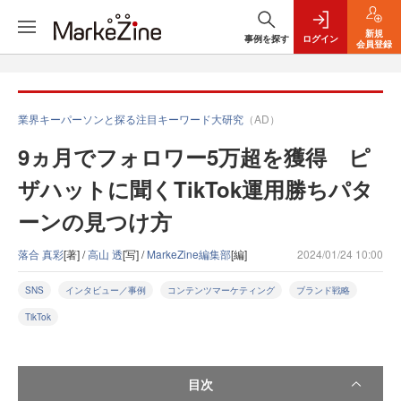
新規
事例を探す
ログイン
会員登録
業界キーパーソンと探る注目キーワード大研究
（AD）
9ヵ月でフォロワー5万超を獲得 ピ
ザハットに聞くTikTok運用勝ちパタ
ーンの見つけ方
落合 真彩
[著] /
高山 透
[写] /
MarkeZine編集部
[編]
2024/01/24 10:00
SNS
インタビュー／事例
コンテンツマーケティング
ブランド戦略
TikTok
目次