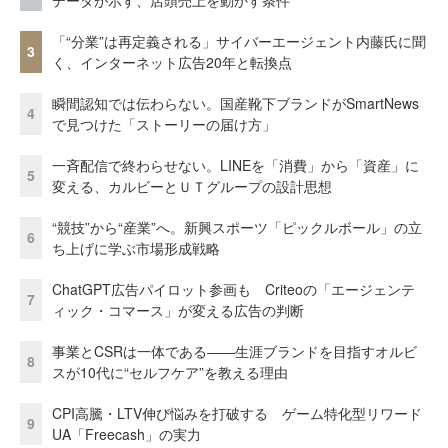
「“分業”は再定義される」サイバーエージェント内藤氏に聞
3
く、インターネット広告20年と転換点
瞬間認知では伝わらない。国産靴下ブランドがSmartNews
4
で見つけた「ストーリーの届け方」
一斉配信で終わらせない。LINEを「消費」から「資産」に
5
変える、カルビーとＵＴグループの設計思想
“競技”から“産業”へ。新興スポーツ「ピックルボール」の立
6
ち上げに学ぶ市場形成戦略
ChatGPT広告パイロット参画も Criteoの「エージェンテ
7
ィック・コマース」が変える広告の判断
事業とCSRは一体である――生涯ブランドを目指すオルビ
8
スが10代に“セルフケア”を教える理由
CPI高騰・LTV伸び悩みを打破する ゲーム特化型リワード
9
UA「Freecash」の実力