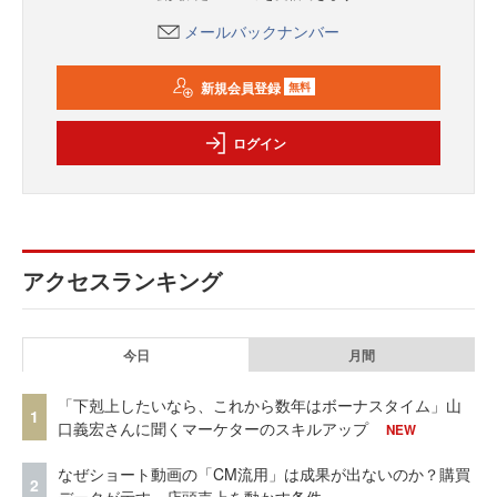
メールバックナンバー
新規会員登録
無料
ログイン
アクセスランキング
今日
月間
「下剋上したいなら、これから数年はボーナスタイム」山
1
口義宏さんに聞くマーケターのスキルアップ
NEW
なぜショート動画の「CM流用」は成果が出ないのか？購買
2
データが示す、店頭売上を動かす条件