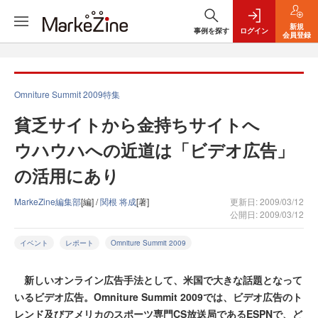
新規
事例を探す
ログイン
会員登録
Omniture Summit 2009特集
貧乏サイトから金持ちサイトへ
ウハウハへの近道は「ビデオ広告」
の活用にあり
MarkeZine編集部
[編] /
関根 将成
[著]
更新日: 2009/03/12
公開日: 2009/03/12
イベント
レポート
Omniture Summit 2009
新しいオンライン広告手法として、米国で大きな話題となって
いるビデオ広告。Omniture Summit 2009では、ビデオ広告のト
レンド及びアメリカのスポーツ専門CS放送局であるESPNで、ど