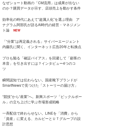
なぜショート動画の「CM流用」は成果が出ない
のか？購買データが示す、店頭売上を動かす条件
効率化の時代にあえて“超属人化”を選ぶ理由 ア
ナグラム阿部氏が語るAI時代の経営・マネジメン
ト論
NEW
「“分業”は再定義される」サイバーエージェント
内藤氏に聞く、インターネット広告20年と転換点
プロも陥る「確証バイアス」を回避して「顧客の
本音」を引き出すには？インタビュー4つのコ
ツ
瞬間認知では伝わらない。国産靴下ブランドが
SmartNewsで見つけた「ストーリーの届け方」
“競技”から“産業”へ。新興スポーツ「ピックルボー
ル」の立ち上げに学ぶ市場形成戦略
一斉配信で終わらせない。LINEを「消費」から
「資産」に変える、カルビーとＵＴグループの設
計思想