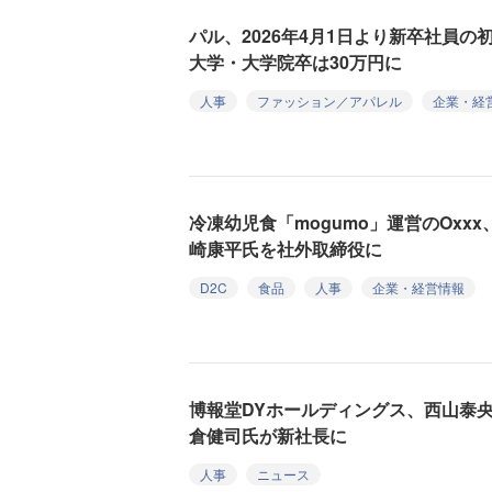
パル、2026年4月1日より新卒社員の
大学・大学院卒は30万円に
人事
ファッション／アパレル
企業・経
冷凍幼児食「mogumo」運営のOxxx、
崎康平氏を社外取締役に
D2C
食品
人事
企業・経営情報
博報堂DYホールディングス、西山泰
倉健司氏が新社長に
人事
ニュース