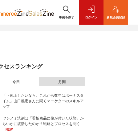
事例を探す
ログイン
新規
会員登録
クセスランキング
今日
月間
「下剋上したいなら、これから数年はボーナスタ
イム」山口義宏さんに聞くマーケターのスキルア
ップ
ヤシノミ洗剤は「看板商品に傷が付いた状態」か
らいかに復活したのか？戦略とプロセスを聞く
NEW