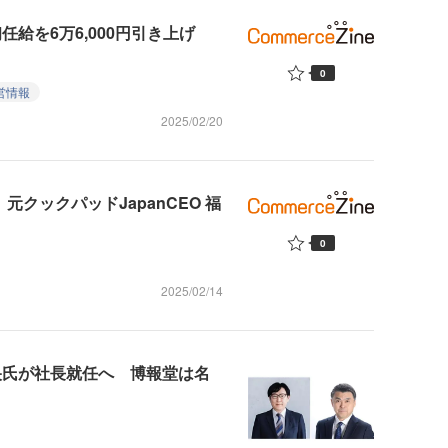
初任給を6万6,000円引き上げ
0
営情報
2025/02/20
元クックパッドJapanCEO 福
0
2025/02/14
央氏が社長就任へ 博報堂は名