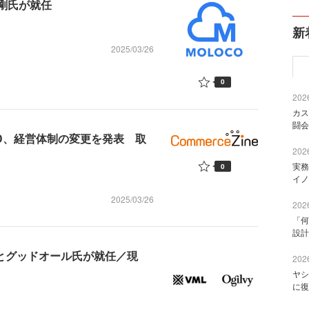
 剛氏が就任
新
2025/03/26
0
2026
カス
闘会
D、経営体制の変更を発表 取
2026
実務
0
イノ
2025/03/26
2026
「何
設計
に横田氏とグッドオール氏が就任／現
2026
ヤシ
に復