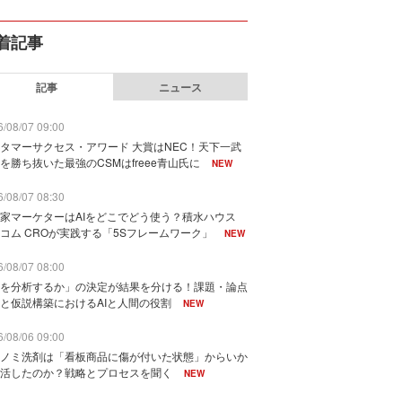
着記事
記事
ニュース
/08/07 09:00
タマーサクセス・アワード 大賞はNEC！天下一武
を勝ち抜いた最強のCSMはfreee青山氏に
NEW
/08/07 08:30
家マーケターはAIをどこでどう使う？積水ハウス
コム CROが実践する「5Sフレームワーク」
NEW
/08/07 08:00
を分析するか」の決定が結果を分ける！課題・論点
と仮説構築におけるAIと人間の役割
NEW
/08/06 09:00
ノミ洗剤は「看板商品に傷が付いた状態」からいか
活したのか？戦略とプロセスを聞く
NEW