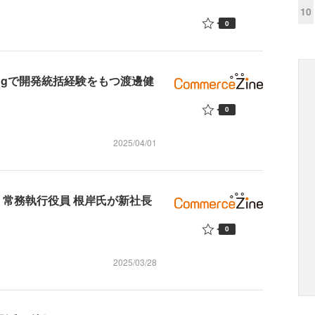
10
0
ecbeingで開発統括経験をもつ渡邊健
0
2025/04/01
 常務執行役員 根岸氏が新社長
0
2025/03/28