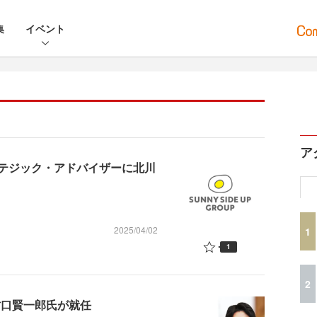
集
イベント
ア
テジック・アドバイザーに北川
2025/04/02
1
1
2
村口賢一郎氏が就任