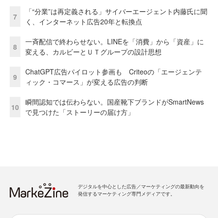
「“分業”は再定義される」サイバーエージェント内藤氏に聞
7
く、インターネット広告20年と転換点
一斉配信で終わらせない。LINEを「消費」から「資産」に
8
変える、カルビーとＵＴグループの設計思想
ChatGPT広告パイロット参画も Criteoの「エージェンテ
9
ィック・コマース」が変える広告の判断
瞬間認知では伝わらない。国産靴下ブランドがSmartNews
10
で見つけた「ストーリーの届け方」
デジタルを中心とした広告／マーケティングの最新動向を
発信するマーケティング専門メディアです。