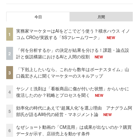
今日
月間
実務家マーケターはAIをどこでどう使う？積水ハウス イノ
1
コム CROが実践する「5Sフレームワーク」
NEW
「何を分析するか」の決定が結果を分ける！課題・論点設
2
計と仮説構築におけるAIと人間の役割
NEW
「下剋上したいなら、これから数年はボーナスタイム」山
3
口義宏さんに聞くマーケターのスキルアップ
ヤシノミ洗剤は「看板商品に傷が付いた状態」からいかに
4
復活したのか？戦略とプロセスを聞く
NEW
効率化の時代にあえて“超属人化”を選ぶ理由 アナグラム阿
5
部氏が語るAI時代の経営・マネジメント論
NEW
なぜショート動画の「CM流用」は成果が出ないのか？購買
6
データが示す、店頭売上を動かす条件