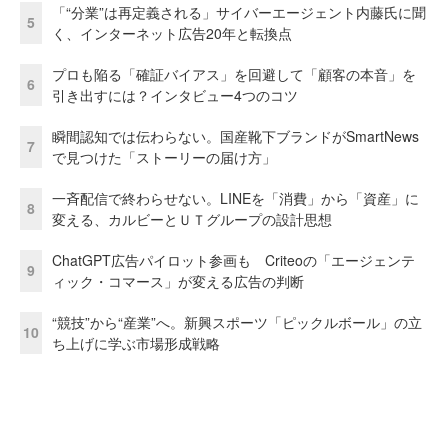
「“分業”は再定義される」サイバーエージェント内藤氏に聞
5
く、インターネット広告20年と転換点
プロも陥る「確証バイアス」を回避して「顧客の本音」を
6
引き出すには？インタビュー4つのコツ
瞬間認知では伝わらない。国産靴下ブランドがSmartNews
7
で見つけた「ストーリーの届け方」
一斉配信で終わらせない。LINEを「消費」から「資産」に
8
変える、カルビーとＵＴグループの設計思想
ChatGPT広告パイロット参画も Criteoの「エージェンテ
9
ィック・コマース」が変える広告の判断
“競技”から“産業”へ。新興スポーツ「ピックルボール」の立
10
ち上げに学ぶ市場形成戦略