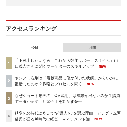
アクセスランキング
今日
月間
「下剋上したいなら、これから数年はボーナスタイム」山
1
口義宏さんに聞くマーケターのスキルアップ
NEW
ヤシノミ洗剤は「看板商品に傷が付いた状態」からいかに
2
復活したのか？戦略とプロセスを聞く
NEW
なぜショート動画の「CM流用」は成果が出ないのか？購買
3
データが示す、店頭売上を動かす条件
効率化の時代にあえて“超属人化”を選ぶ理由 アナグラム阿
4
部氏が語るAI時代の経営・マネジメント論
NEW