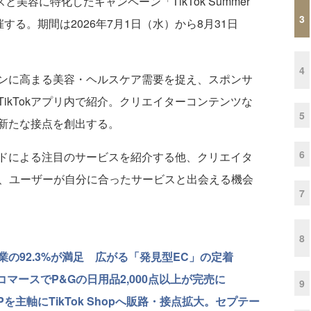
ットネスと美容に特化したキャンペーン「TikTok Summer
3
めて開催する。期間は2026年7月1日（水）から8月31日
4
ンに高まる美容・ヘルスケア需要を捉え、スポンサ
ikTokアプリ内で紹介。クリエイターコンテンツな
5
新たな接点を創出する。
6
ドによる注目のサービスを紹介する他、クリエイタ
し、ユーザーが自分に合ったサービスと出会える機会
7
8
、出店企業の92.3%が満足 広がる「発見型EC」の定着
コマースでP&Gの日用品2,000点以上が完売に
9
を主軸にTikTok Shopへ販路・接点拡大。セプテー