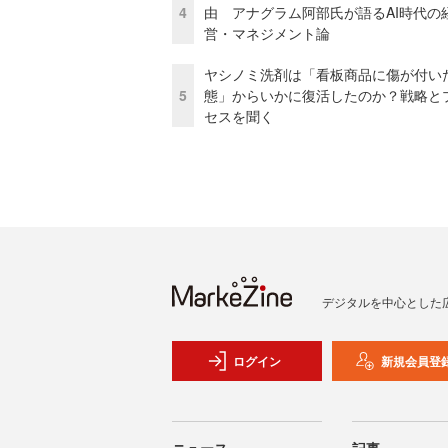
4
由 アナグラム阿部氏が語るAI時代の
営・マネジメント論
ヤシノミ洗剤は「看板商品に傷が付い
5
態」からいかに復活したのか？戦略と
セスを聞く
デジタルを中心とした
ログイン
新規会員登
ニュース
記事