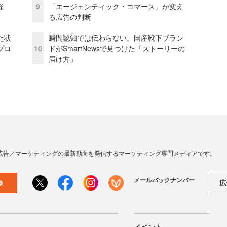
経
9
「エージェンティック・コマース」が変え
る広告の判断
た状
瞬間認知では伝わらない。国産靴下ブラン
プロ
10
ドがSmartNewsで見つけた「ストーリーの
届け方」
広告／マーケティングの最新動向を発信するマーケティング専門メディアです。
メールバックナンバー
広
録
イベント