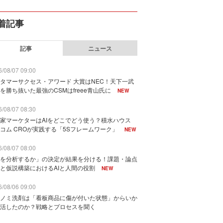
着記事
記事
ニュース
/08/07 09:00
タマーサクセス・アワード 大賞はNEC！天下一武
を勝ち抜いた最強のCSMはfreee青山氏に
NEW
/08/07 08:30
家マーケターはAIをどこでどう使う？積水ハウス
コム CROが実践する「5Sフレームワーク」
NEW
/08/07 08:00
を分析するか」の決定が結果を分ける！課題・論点
と仮説構築におけるAIと人間の役割
NEW
/08/06 09:00
ノミ洗剤は「看板商品に傷が付いた状態」からいか
活したのか？戦略とプロセスを聞く