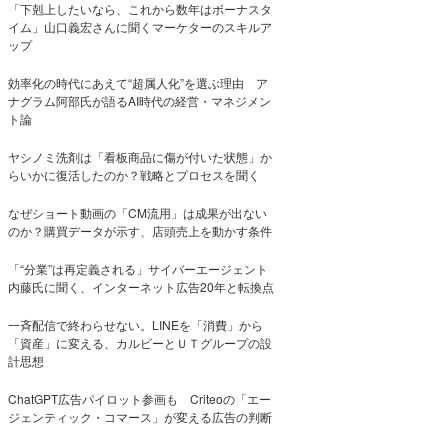
「下剋上したいなら、これから数年はボーナスタ
イム」山口義宏さんに聞くマーケターのスキルア
ップ
効率化の時代にあえて“超属人化”を選ぶ理由 ア
ナグラム阿部氏が語るAI時代の経営・マネジメン
ト論
ヤシノミ洗剤は「看板商品に傷が付いた状態」か
らいかに復活したのか？戦略とプロセスを聞く
なぜショート動画の「CM流用」は成果が出ない
のか？購買データが示す、店頭売上を動かす条件
「“分業”は再定義される」サイバーエージェント
内藤氏に聞く、インターネット広告20年と転換点
一斉配信で終わらせない。LINEを「消費」から
「資産」に変える、カルビーとＵＴグループの設
計思想
ChatGPT広告パイロット参画も Criteoの「エー
ジェンティック・コマース」が変える広告の判断