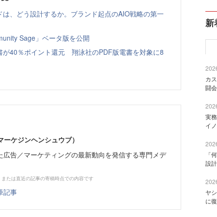
ドは、どう設計するか。ブランド起点のAIO戦略の第一
新
nity Sage」ベータ版を公開
書が40％ポイント還元 翔泳社のPDF版電書を対象に8
2026
カス
闘会
2026
実務
イノ
部（マーケジンヘンシュウブ）
2026
た広告／マーケティングの最新動向を発信する専門メデ
「何
設計
、または直近の記事の寄稿時点での内容です
2026
筆記事
ヤシ
に復