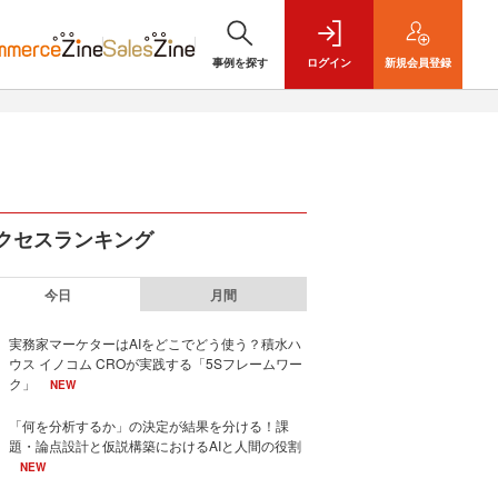
事例を探す
ログイン
新規
会員登録
クセスランキング
今日
月間
実務家マーケターはAIをどこでどう使う？積水ハ
ウス イノコム CROが実践する「5Sフレームワー
ク」
NEW
「何を分析するか」の決定が結果を分ける！課
題・論点設計と仮説構築におけるAIと人間の役割
NEW