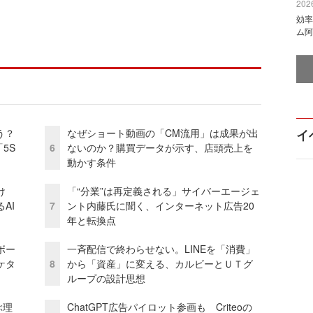
2026
効率
ム阿
う？
なぜショート動画の「CM流用」は成果が出
イ
5S
6
ないのか？購買データが示す、店頭売上を
動かす条件
け
「“分業”は再定義される」サイバーエージェ
AI
7
ント内藤氏に聞く、インターネット広告20
年と転換点
ボー
一斉配信で終わらせない。LINEを「消費」
ケタ
8
から「資産」に変える、カルビーとＵＴグ
ループの設計思想
ぶ理
ChatGPT広告パイロット参画も Criteoの