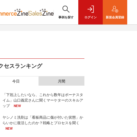
事例を探す
ログイン
新規
会員登録
クセスランキング
今日
月間
「下剋上したいなら、これから数年はボーナスタ
イム」山口義宏さんに聞くマーケターのスキルア
ップ
NEW
ヤシノミ洗剤は「看板商品に傷が付いた状態」か
らいかに復活したのか？戦略とプロセスを聞く
NEW