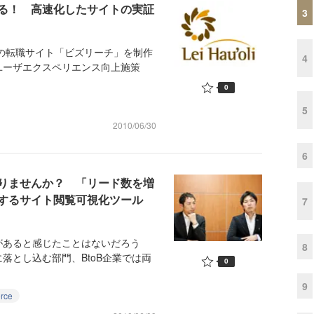
る！ 高速化したサイトの実証
3
の転職サイト「ビズリーチ」を制作
4
ユーザエクスペリエンス向上施策
0
5
2010/06/30
6
ありませんか？ 「リード数を増
するサイト閲覧可視化ツール
7
あると感じたことはないだろう
8
落とし込む部門、BtoB企業では両
0
9
orce