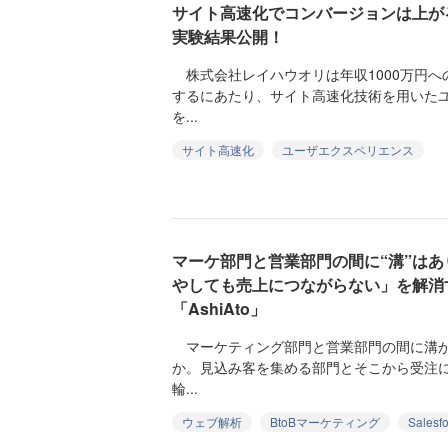
サイト高速化でコンバージョンは上が
実験結果公開！
株式会社レイハウオリは年収1000万円へ
するにあたり、サイト高速化技術を用いた
を...
サイト高速化
ユーザエクスペリエンス
マーケ部門と営業部門の間に“溝”は
やしても売上につながらない」を解消
「AshiAto」
マーケティング部門と営業部門の間に溝が
か。見込み客を集める部門とそこから受注に
輪...
ウェブ解析
BtoBマーケティング
Salesf