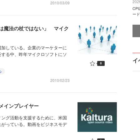
2026
2010/03/09
CP
ード
は魔法の杖ではない」 マイク
加している。企業のマーケターに
長する中、昨年マイクロソフトにソ
イ
0
ル
2010/02/23
メインプレイヤー
ィング活動を支援するために、米国
上がっている。動画をビジネスモデ