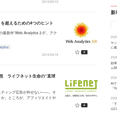
2010/05/10
新
ス解析」を超えるための4つのヒント
新作”Web Analytics 2.0”。アク
2026
ヤシ
lytics
に復
0
2010/04/16
2026
効率
ム阿
視 ライフネット生命の“直球
2026
AI
「Y
ティング広告が外せない――。そ
うか。ところが、アフィリエイトや
2026
「下
0
山口