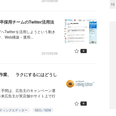
2010/06/09
10
採用チームのTwitter活用法
へTwitterを活用しようという動き
Web構築・運用...
0
2010/05/26
作業、 ラクにするにはどうし
と手間は、広告主のキャンペーン運
本来広告主が実店舗やサイト上で行
0
ティングエディター
SEO／SEM