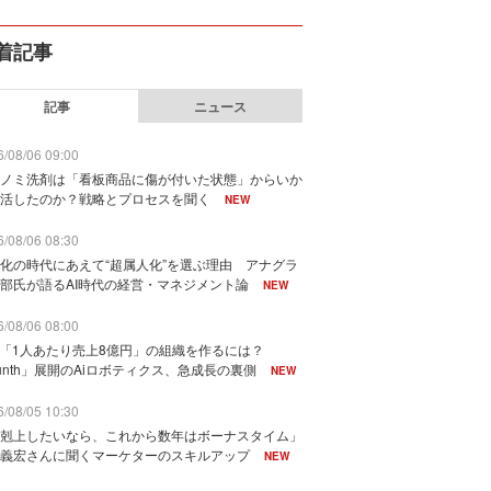
着記事
記事
ニュース
/08/06 09:00
ノミ洗剤は「看板商品に傷が付いた状態」からいか
活したのか？戦略とプロセスを聞く
NEW
/08/06 08:30
化の時代にあえて“超属人化”を選ぶ理由 アナグラ
部氏が語るAI時代の経営・マネジメント論
NEW
/08/06 08:00
で「1人あたり売上8億円」の組織を作るには？
unth」展開のAiロボティクス、急成長の裏側
NEW
/08/05 10:30
剋上したいなら、これから数年はボーナスタイム」
義宏さんに聞くマーケターのスキルアップ
NEW