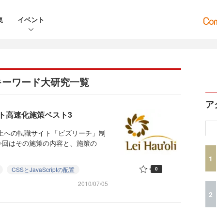
集
イベント
キーワード大研究一覧
ア
ト高速化施策ベスト3
上への転職サイト「ビズリーチ」制
今回はその施策の内容と、施策の
1
CSSとJavaScriptの配置
0
2010/07/05
2