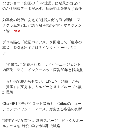
なぜショート動画の「CM流用」は成果が出ない
のか？購買データが示す、店頭売上を動かす条件
効率化の時代にあえて“超属人化”を選ぶ理由 ア
ナグラム阿部氏が語るAI時代の経営・マネジメン
ト論
NEW
プロも陥る「確証バイアス」を回避して「顧客の
本音」を引き出すには？インタビュー4つのコ
ツ
「“分業”は再定義される」サイバーエージェント
内藤氏に聞く、インターネット広告20年と転換点
一斉配信で終わらせない。LINEを「消費」から
「資産」に変える、カルビーとＵＴグループの設
計思想
ChatGPT広告パイロット参画も Criteoの「エー
ジェンティック・コマース」が変える広告の判断
“競技”から“産業”へ。新興スポーツ「ピックルボー
ル」の立ち上げに学ぶ市場形成戦略