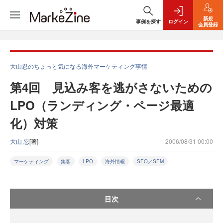
新規
事例を探す
ログイン
会員登録
大山忍のちょっと気になる海外マーケティング事情
第4回 見込み客を逃がさないための
LPO（ランディング・ページ最適
化）対策
大山 忍
[著]
2006/08/31 00:00
マーケティング
集客
LPO
海外情報
SEO／SEM
目次