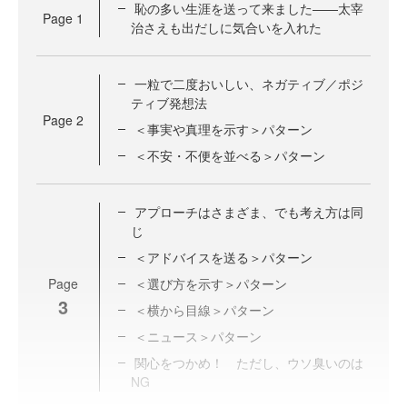
恥の多い生涯を送って来ました――太宰
Page
1
治さえも出だしに気合いを入れた
一粒で二度おいしい、ネガティブ／ポジ
ティブ発想法
Page
2
＜事実や真理を示す＞パターン
＜不安・不便を並べる＞パターン
アプローチはさまざま、でも考え方は同
じ
＜アドバイスを送る＞パターン
Page
＜選び方を示す＞パターン
3
＜横から目線＞パターン
＜ニュース＞パターン
関心をつかめ！ ただし、ウソ臭いのは
NG