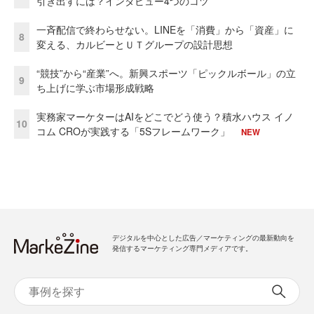
引き出すには？インタビュー4つのコツ
一斉配信で終わらせない。LINEを「消費」から「資産」に
8
変える、カルビーとＵＴグループの設計思想
“競技”から“産業”へ。新興スポーツ「ピックルボール」の立
9
ち上げに学ぶ市場形成戦略
実務家マーケターはAIをどこでどう使う？積水ハウス イノ
10
コム CROが実践する「5Sフレームワーク」
NEW
デジタルを中心とした広告／マーケティングの最新動向を
発信するマーケティング専門メディアです。