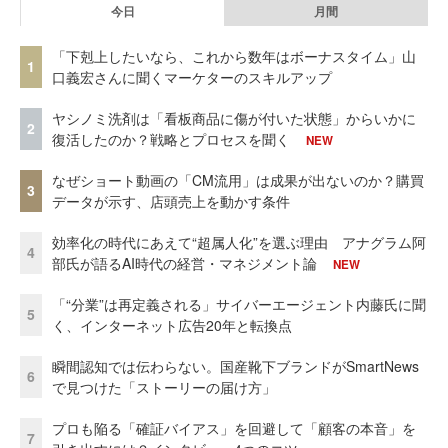
今日
月間
「下剋上したいなら、これから数年はボーナスタイム」山
1
口義宏さんに聞くマーケターのスキルアップ
ヤシノミ洗剤は「看板商品に傷が付いた状態」からいかに
2
復活したのか？戦略とプロセスを聞く
NEW
なぜショート動画の「CM流用」は成果が出ないのか？購買
3
データが示す、店頭売上を動かす条件
効率化の時代にあえて“超属人化”を選ぶ理由 アナグラム阿
4
部氏が語るAI時代の経営・マネジメント論
NEW
「“分業”は再定義される」サイバーエージェント内藤氏に聞
5
く、インターネット広告20年と転換点
瞬間認知では伝わらない。国産靴下ブランドがSmartNews
6
で見つけた「ストーリーの届け方」
プロも陥る「確証バイアス」を回避して「顧客の本音」を
7