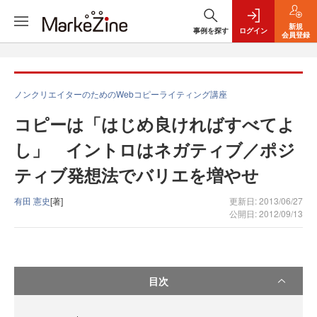
新規
事例を探す
ログイン
会員登録
ノンクリエイターのためのWebコピーライティング講座
コピーは「はじめ良ければすべてよ
し」 イントロはネガティブ／ポジ
ティブ発想法でバリエを増やせ
有田 憲史
[著]
更新日: 2013/06/27
公開日: 2012/09/13
目次