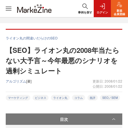
新規
事例を探す
ログイン
会員登録
ライオン丸の間違いだらけのSEO
【SEO】ライオン丸の2008年当たら
ない大予言～今年最悪のシナリオを
過剰シミュレート
アルゴリズム
[著]
更新日: 2008/01/22
公開日: 2008/01/22
マーケティング
ビジネス
ライオン丸
コラム
批評
SEO／SEM
目次