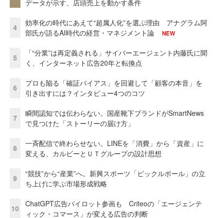
データが示す、店頭売上を動かす条件
効率化の時代にあえて“超属人化”を選ぶ理由 アナグラム阿
4
部氏が語るAI時代の経営・マネジメント論
NEW
「“分業”は再定義される」サイバーエージェント内藤氏に聞
5
く、インターネット広告20年と転換点
プロも陥る「確証バイアス」を回避して「顧客の本音」を
6
引き出すには？インタビュー4つのコツ
瞬間認知では伝わらない。国産靴下ブランドがSmartNews
7
で見つけた「ストーリーの届け方」
一斉配信で終わらせない。LINEを「消費」から「資産」に
8
変える、カルビーとＵＴグループの設計思想
“競技”から“産業”へ。新興スポーツ「ピックルボール」の立
9
ち上げに学ぶ市場形成戦略
ChatGPT広告パイロット参画も Criteoの「エージェンテ
10
ィック・コマース」が変える広告の判断