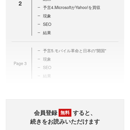
2
予言4.MicrosoftがYahoo!を買収
現象
SEO
結果
予言5.モバイル革命と日本の"開国"
現象
Page
3
SEO
結果
会員登録
すると、
無料
続きをお読みいただけます