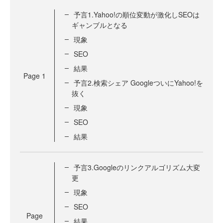
予言1.Yahoo!の順位変動が激化しSEOは
ギャンブルとなる
現象
SEO
結果
Page
1
予言2.検索シェア GoogleついにYahoo!を
抜く
現象
SEO
結果
予言3.Googleのリンクアルゴリズム大変
更
現象
SEO
Page
結果