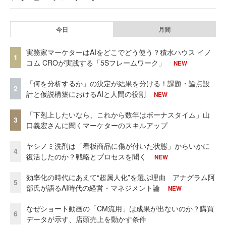
今日
月間
実務家マーケターはAIをどこでどう使う？積水ハウス イノ
1
コム CROが実践する「5Sフレームワーク」
NEW
「何を分析するか」の決定が結果を分ける！課題・論点設
2
計と仮説構築におけるAIと人間の役割
NEW
「下剋上したいなら、これから数年はボーナスタイム」山
3
口義宏さんに聞くマーケターのスキルアップ
ヤシノミ洗剤は「看板商品に傷が付いた状態」からいかに
4
復活したのか？戦略とプロセスを聞く
NEW
効率化の時代にあえて“超属人化”を選ぶ理由 アナグラム阿
5
部氏が語るAI時代の経営・マネジメント論
NEW
なぜショート動画の「CM流用」は成果が出ないのか？購買
6
データが示す、店頭売上を動かす条件