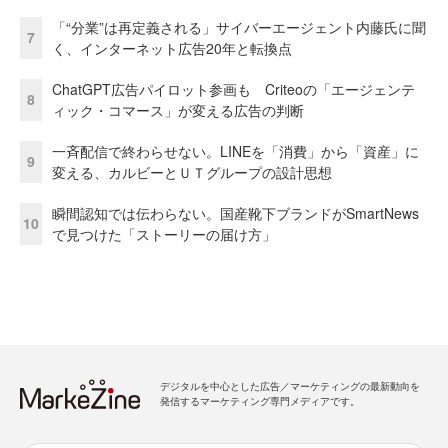
「“分業”は再定義される」サイバーエージェント内藤氏に聞
7
く、インターネット広告20年と転換点
ChatGPT広告パイロット参画も Criteoの「エージェンテ
8
ィック・コマース」が変える広告の判断
一斉配信で終わらせない。LINEを「消費」から「資産」に
9
変える、カルビーとＵＴグループの設計思想
瞬間認知では伝わらない。国産靴下ブランドがSmartNews
10
で見つけた「ストーリーの届け方」
デジタルを中心とした広告／マーケティングの最新動向を
発信するマーケティング専門メディアです。