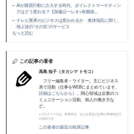
AIが購買行動に介入する時代、ダイレクトマーケティン
グはどう変わる？【加藤公一レオ×有園雄...
テレビ業界のビジネスは変われるか 奥律哉氏に聞く、
地上波の“その先”のサービス
もっと読む
この記事の著者
高島 知子（タカシマ トモコ）
フリー編集者・ライター。主にビジネス
系で活動（仕事をWEBにまとめています、
詳細はこちらから
）。関心領域は企業のコ
ミュニケーション活動、個人の働き方な
ど。
※プロフィールは、執筆時点、または直近の記事の寄稿時点で
の内容です
この著者の最近の執筆記事