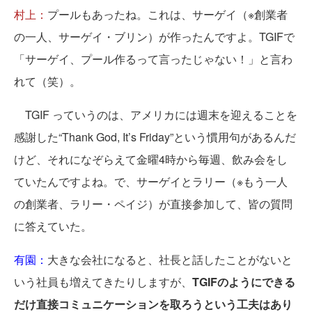
村上：
プールもあったね。これは、サーゲイ（※創業者
の一人、サーゲイ・ブリン）が作ったんですよ。TGIFで
「サーゲイ、プール作るって言ったじゃない！」と言わ
れて（笑）。
TGIF っていうのは、アメリカには週末を迎えることを
感謝した“Thank God, It’s Friday”という慣用句があるんだ
けど、それになぞらえて金曜4時から毎週、飲み会をし
ていたんですよね。で、サーゲイとラリー（※もう一人
の創業者、ラリー・ペイジ）が直接参加して、皆の質問
に答えていた。
有園：
大きな会社になると、社長と話したことがないと
いう社員も増えてきたりしますが、
TGIFのようにできる
だけ直接コミュニケーションを取ろうという工夫はあり