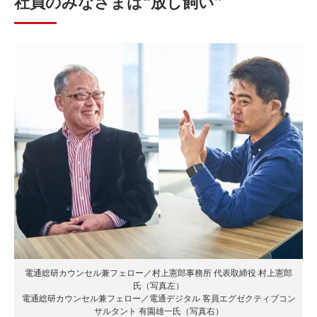
社員のみなさまは“放し飼い”
電通総研カウンセル兼フェロー／村上憲郎事務所 代表取締役 村上憲郎
氏（写真左）
電通総研カウンセル兼フェロー／電通デジタル 客員エグゼクティブコン
サルタント 有園雄一氏（写真右）