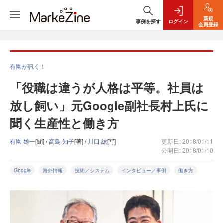
新規
事例を探す
ログイン
会員登録
有園が訊く！
「役職は違うが人格は平等。社員は
放し飼い」元Google副社長村上氏に
聞く生産性と働き方
有園 雄一
[聞] /
高島 知子
[著] /
川口 紘
[写]
更新日: 2018/01/11
公開日: 2018/01/10
Google
海外情報
技術／システム
インタビュー／事例
働き方