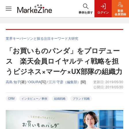
新規
事例を探す
ログイン
会員登録
業界キーパーソンと探る注目キーワード大研究
「お買いものパンダ」をプロデュー
ス 楽天会員ロイヤルティ戦略を担
うビジネス×マーケ×UX部隊の組織力
高島 知子
[著] /
OGURA
[写] /
江川 守彦（編集部）
[聞]
更新日: 2019/05/30
公開日: 2019/05/30
CRM
インタビュー／事例
組織戦略
ブランド戦略