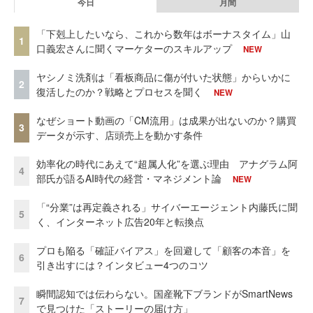
今日
月間
「下剋上したいなら、これから数年はボーナスタイム」山
1
口義宏さんに聞くマーケターのスキルアップ
NEW
ヤシノミ洗剤は「看板商品に傷が付いた状態」からいかに
2
復活したのか？戦略とプロセスを聞く
NEW
なぜショート動画の「CM流用」は成果が出ないのか？購買
3
データが示す、店頭売上を動かす条件
効率化の時代にあえて“超属人化”を選ぶ理由 アナグラム阿
4
部氏が語るAI時代の経営・マネジメント論
NEW
「“分業”は再定義される」サイバーエージェント内藤氏に聞
5
く、インターネット広告20年と転換点
プロも陥る「確証バイアス」を回避して「顧客の本音」を
6
引き出すには？インタビュー4つのコツ
瞬間認知では伝わらない。国産靴下ブランドがSmartNews
7
で見つけた「ストーリーの届け方」