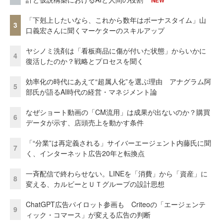
NEW
「下剋上したいなら、これから数年はボーナスタイム」山
3
口義宏さんに聞くマーケターのスキルアップ
ヤシノミ洗剤は「看板商品に傷が付いた状態」からいかに
4
復活したのか？戦略とプロセスを聞く
効率化の時代にあえて“超属人化”を選ぶ理由 アナグラム阿
5
部氏が語るAI時代の経営・マネジメント論
なぜショート動画の「CM流用」は成果が出ないのか？購買
6
データが示す、店頭売上を動かす条件
「“分業”は再定義される」サイバーエージェント内藤氏に聞
7
く、インターネット広告20年と転換点
一斉配信で終わらせない。LINEを「消費」から「資産」に
8
変える、カルビーとＵＴグループの設計思想
ChatGPT広告パイロット参画も Criteoの「エージェンテ
9
ィック・コマース」が変える広告の判断