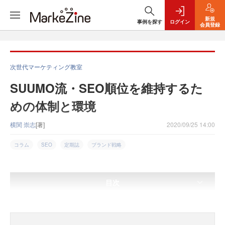
新規
事例を探す
ログイン
会員登録
次世代マーケティング教室
SUUMO流・SEO順位を維持するた
めの体制と環境
横関 崇志
[著]
2020/09/25 14:00
コラム
SEO
定期誌
ブランド戦略
目次