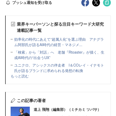
プッシュ通知を受け取る
業界キーパーソンと探る注目キーワード大研究
連載記事一覧
効率化の時代にあえて“超属人化”を選ぶ理由 アナグラ
ム阿部氏が語るAI時代の経営・マネジメ...
「検索」から「対話」へ 老舗『Rtoaster』が描く、生
成AI時代の“出会うUX”
ユニクロ、アシックスの伴走者 I＆COレイ・イナモト
氏が語るブランドに求められる発想の転換
もっと読む
この記事の著者
道上 飛翔（編集部）（ミチカミ ツバサ）