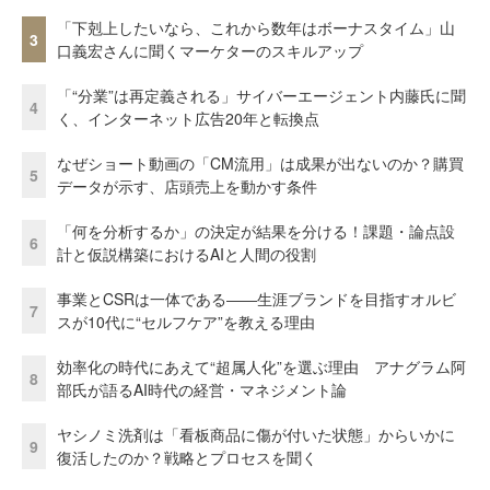
「下剋上したいなら、これから数年はボーナスタイム」山
3
口義宏さんに聞くマーケターのスキルアップ
「“分業”は再定義される」サイバーエージェント内藤氏に聞
4
く、インターネット広告20年と転換点
なぜショート動画の「CM流用」は成果が出ないのか？購買
5
データが示す、店頭売上を動かす条件
「何を分析するか」の決定が結果を分ける！課題・論点設
6
計と仮説構築におけるAIと人間の役割
事業とCSRは一体である――生涯ブランドを目指すオルビ
7
スが10代に“セルフケア”を教える理由
効率化の時代にあえて“超属人化”を選ぶ理由 アナグラム阿
8
部氏が語るAI時代の経営・マネジメント論
ヤシノミ洗剤は「看板商品に傷が付いた状態」からいかに
9
復活したのか？戦略とプロセスを聞く