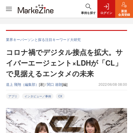
新規
事例を探す
ログイン
会員登録
業界キーパーソンと探る注目キーワード大研究
コロナ禍でデジタル接点を拡大。サ
イバーエージェント×LDHが「CL」
で見据えるエンタメの未来
道上 飛翔（編集部）
[著] /
関口 達朗
[編]
2022/06/08 08:00
アプリ
インタビュー／事例
CX