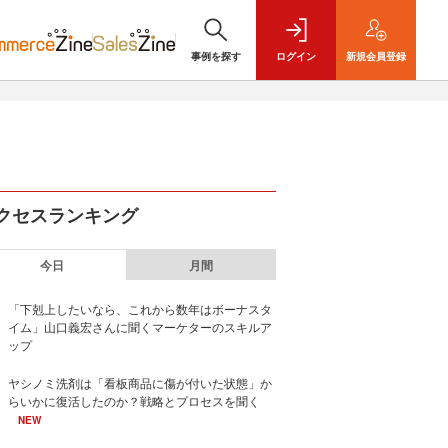
事例を探す
ログイン
新規
会員登録
クセスランキング
今日
月間
「下剋上したいなら、これから数年はボーナスタ
イム」山口義宏さんに聞くマーケターのスキルア
ップ
ヤシノミ洗剤は「看板商品に傷が付いた状態」か
らいかに復活したのか？戦略とプロセスを聞く
NEW