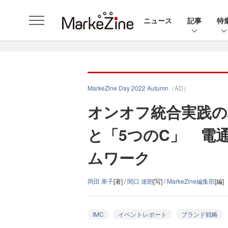
ニュース
記事
特
MarkeZine Day 2022 Autumn
（AD）
オンオフ統合実践の
と「5つのC」 電
ムワーク
岡田 果子
[著] /
関口 達朗
[写] /
MarkeZine編集部
[編]
IMC
イベントレポート
ブランド戦略