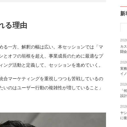
新
れる理由
2026
める一方、解釈の幅は広い。本セッションでは「マ
カス
闘会
ンとオフの垣根を超え、事業成長のために最適なプ
2026
ィング活動と定義して、セッションを進めていく。
実務
イノ
統合マーケティングを重視しつつも苦戦しているの
2026
たいのはユーザー行動の複雑性が増していること」
「何
設計
2026
ヤシ
に復