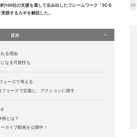
10
が約100社の支援を通して生み出したフレームワーク「5Cモ
を実践するカギを解説した。
目次
される理由
クになる可能性も
フェーズで考える
各フェーズで定義し、アクションに移す
カギ
事例とは？
アーカイブ動画を公開中！