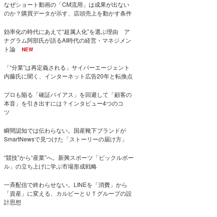
なぜショート動画の「CM流用」は成果が出ない
のか？購買データが示す、店頭売上を動かす条件
効率化の時代にあえて“超属人化”を選ぶ理由 ア
ナグラム阿部氏が語るAI時代の経営・マネジメン
ト論
NEW
「“分業”は再定義される」サイバーエージェント
内藤氏に聞く、インターネット広告20年と転換点
プロも陥る「確証バイアス」を回避して「顧客の
本音」を引き出すには？インタビュー4つのコ
ツ
瞬間認知では伝わらない。国産靴下ブランドが
SmartNewsで見つけた「ストーリーの届け方」
“競技”から“産業”へ。新興スポーツ「ピックルボー
ル」の立ち上げに学ぶ市場形成戦略
一斉配信で終わらせない。LINEを「消費」から
「資産」に変える、カルビーとＵＴグループの設
計思想