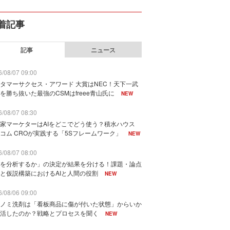
着記事
記事
ニュース
/08/07 09:00
タマーサクセス・アワード 大賞はNEC！天下一武
を勝ち抜いた最強のCSMはfreee青山氏に
NEW
/08/07 08:30
家マーケターはAIをどこでどう使う？積水ハウス
コム CROが実践する「5Sフレームワーク」
NEW
/08/07 08:00
を分析するか」の決定が結果を分ける！課題・論点
と仮説構築におけるAIと人間の役割
NEW
/08/06 09:00
ノミ洗剤は「看板商品に傷が付いた状態」からいか
活したのか？戦略とプロセスを聞く
NEW