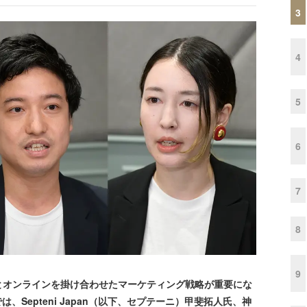
3
4
5
6
7
8
9
オンラインを掛け合わせたマーケティング戦略が重要にな
umnでは、Septeni Japan（以下、セプテーニ）甲斐拓人氏、神