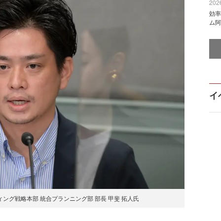
2026
効率
ム阿
イ
ーケティング戦略本部 統合プランニング部 部長 甲斐 拓人氏